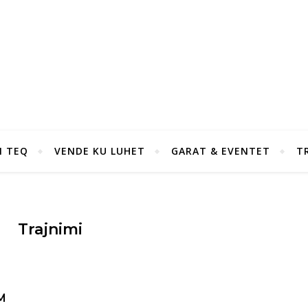
I TEQ
VENDE KU LUHET
GARAT & EVENTET
T
Trajnimi
M