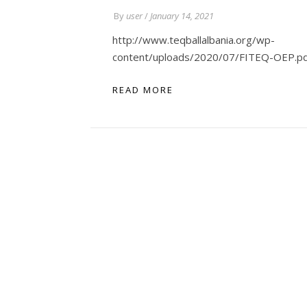
By
user
/
January 14, 2021
http://www.teqballalbania.org/wp-
content/uploads/2020/07/FITEQ-OEP.p
READ MORE