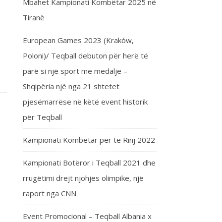
Mbahet Kampionati Kombëtar 2025 në
Tiranë
European Games 2023 (Kraków,
Poloni)/ Teqball debuton për herë të
parë si një sport me medalje –
Shqipëria një nga 21 shtetet
pjesëmarrëse në këtë event historik
për Teqball
Kampionati Kombëtar për të Rinj 2022
Kampionati Botëror i Teqball 2021 dhe
rrugëtimi drejt njohjes olimpike, një
raport nga CNN
Event Promocional – Teqball Albania x