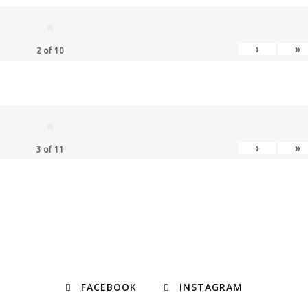
›
»
2
of
10
›
»
3
of
11
FACEBOOK
INSTAGRAM