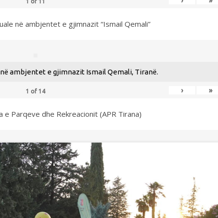
›
»
1
of
11
uale në ambjentet e gjimnazit “Ismail Qemali”
ë ambjentet e gjimnazit Ismail Qemali, Tiranë.
›
»
1
of
14
ia e Parqeve dhe Rekreacionit (APR Tirana)