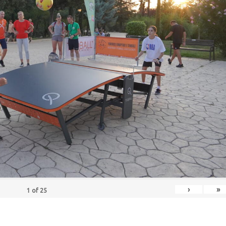
›
»
1
of
25