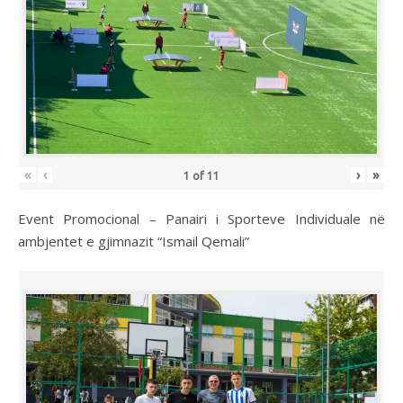
«
‹
›
»
1
of
11
Event Promocional – Panairi i Sporteve Individuale në
ambjentet e gjimnazit “Ismail Qemali”