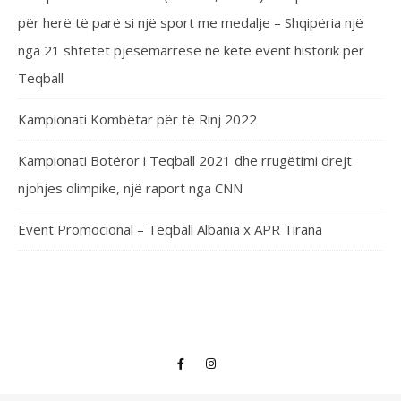
për herë të parë si një sport me medalje – Shqipëria një
nga 21 shtetet pjesëmarrëse në këtë event historik për
Teqball
Kampionati Kombëtar për të Rinj 2022
Kampionati Botëror i Teqball 2021 dhe rrugëtimi drejt
njohjes olimpike, një raport nga CNN
Event Promocional – Teqball Albania x APR Tirana