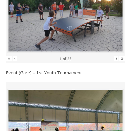
«
‹
›
»
1
of
25
Event (Garë) – 1st Youth Tournament