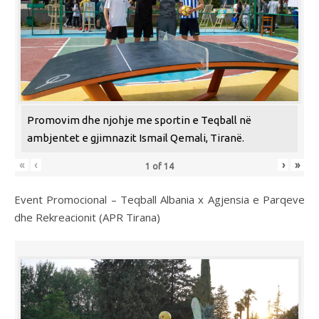
Promovim dhe njohje me sportin e Teqball në
ambjentet e gjimnazit Ismail Qemali, Tiranë.
«
‹
›
»
1
of
14
Event Promocional – Teqball Albania x Agjensia e Parqeve
dhe Rekreacionit (APR Tirana)