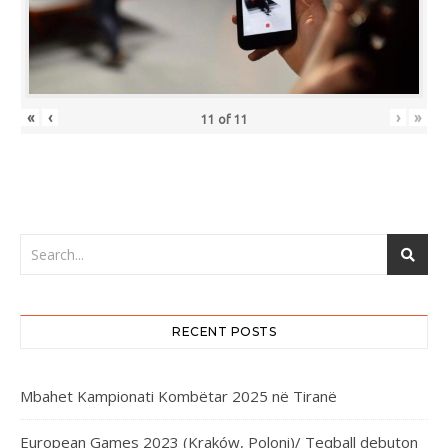
«
‹
›
»
11
of
11
RECENT POSTS
Mbahet Kampionati Kombëtar 2025 në Tiranë
European Games 2023 (Kraków, Poloni)/ Teqball debuton