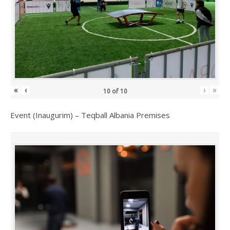
«
‹
›
»
10
of
10
Event (Inaugurim) – Teqball Albania Premises