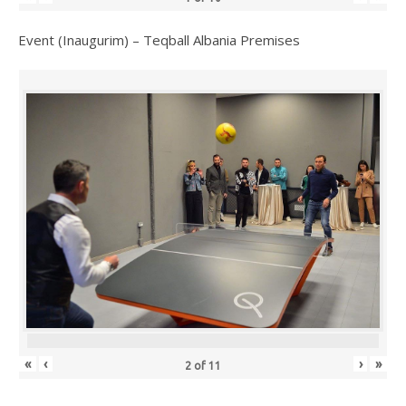
Event (Inaugurim) – Teqball Albania Premises
«
‹
›
»
2
of
11