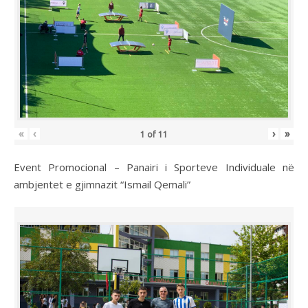
«
‹
›
»
1
of
11
Event Promocional – Panairi i Sporteve Individuale në
ambjentet e gjimnazit “Ismail Qemali”