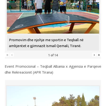
Promovim dhe njohje me sportin e Teqball në
ambjentet e gjimnazit Ismail Qemali, Tiranë.
«
‹
›
»
1
of
14
Event Promocional – Teqball Albania x Agjensia e Parqeve
dhe Rekreacionit (APR Tirana)