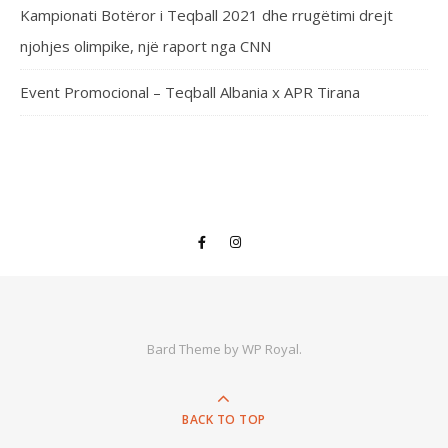
Kampionati Botëror i Teqball 2021 dhe rrugëtimi drejt
njohjes olimpike, një raport nga CNN
Event Promocional – Teqball Albania x APR Tirana
Bard Theme by
WP Royal
.
BACK TO TOP