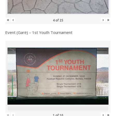
«
‹
›
»
4
of
25
Event (Garë) – 1st Youth Tournament
«
‹
›
»
1
of
10