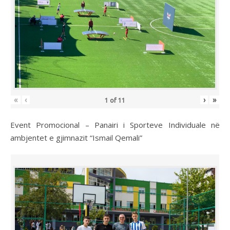
«
‹
›
»
1
of
11
Event Promocional – Panairi i Sporteve Individuale në
ambjentet e gjimnazit “Ismail Qemali”