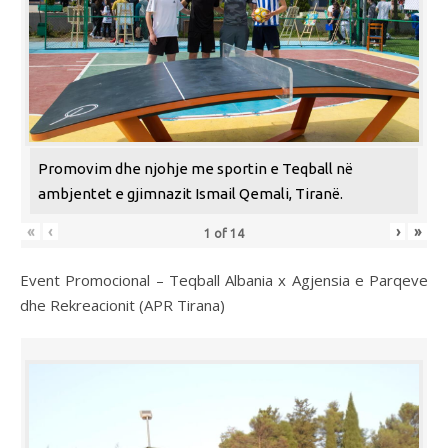
Promovim dhe njohje me sportin e Teqball në
ambjentet e gjimnazit Ismail Qemali, Tiranë.
«
‹
›
»
1
of
14
Event Promocional – Teqball Albania x Agjensia e Parqeve
dhe Rekreacionit (APR Tirana)