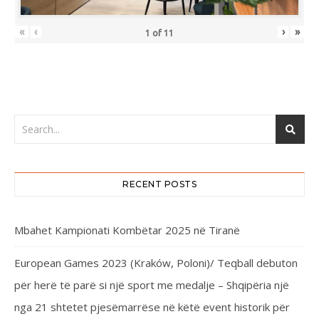
«
‹
›
»
1
of
11
RECENT POSTS
Mbahet Kampionati Kombëtar 2025 në Tiranë
European Games 2023 (Kraków, Poloni)/ Teqball debuton
për herë të parë si një sport me medalje – Shqipëria një
nga 21 shtetet pjesëmarrëse në këtë event historik për