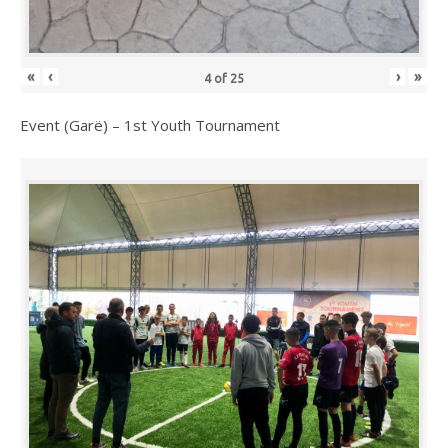
«
‹
›
»
4
of
25
Event (Garë) – 1st Youth Tournament