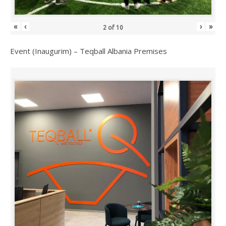
«
‹
›
»
2
of
10
Event (Inaugurim) – Teqball Albania Premises