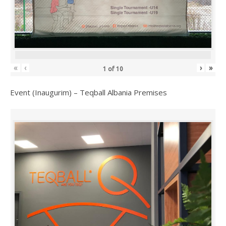
«
‹
›
»
1
of
10
Event (Inaugurim) – Teqball Albania Premises