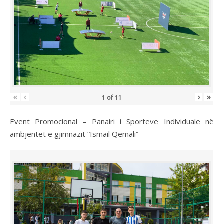
«
‹
›
»
1
of
11
Event Promocional – Panairi i Sporteve Individuale në
ambjentet e gjimnazit “Ismail Qemali”