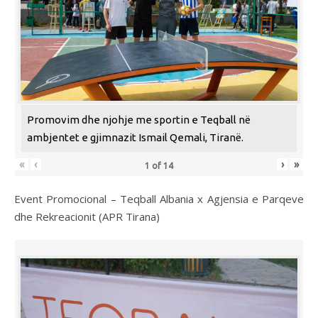
Promovim dhe njohje me sportin e Teqball në
ambjentet e gjimnazit Ismail Qemali, Tiranë.
«
‹
›
»
1
of
14
Event Promocional – Teqball Albania x Agjensia e Parqeve
dhe Rekreacionit (APR Tirana)