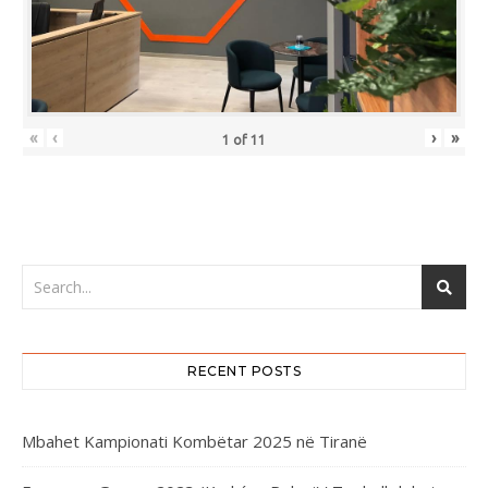
«
‹
›
»
1
of
11
RECENT POSTS
Mbahet Kampionati Kombëtar 2025 në Tiranë