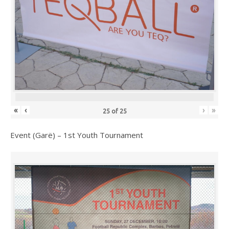
«
‹
›
»
25
of
25
Event (Garë) – 1st Youth Tournament