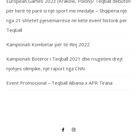
European Games 2023 (Kraków, Poloni)/ Teqball debuton
për herë të parë si një sport me medalje – Shqipëria një
nga 21 shtetet pjesëmarrëse në këtë event historik për
Teqball
Kampionati Kombëtar për të Rinj 2022
Kampionati Botëror i Teqball 2021 dhe rrugëtimi drejt
njohjes olimpike, një raport nga CNN
Event Promocional – Teqball Albania x APR Tirana