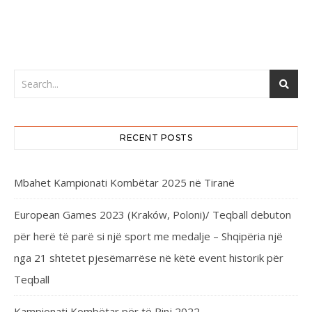
RECENT POSTS
Mbahet Kampionati Kombëtar 2025 në Tiranë
European Games 2023 (Kraków, Poloni)/ Teqball debuton
për herë të parë si një sport me medalje – Shqipëria një
nga 21 shtetet pjesëmarrëse në këtë event historik për
Teqball
Kampionati Kombëtar për të Rinj 2022