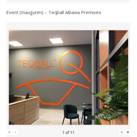
Event (Inaugurim) – Teqball Albania Premises
«
‹
›
»
1
of
11