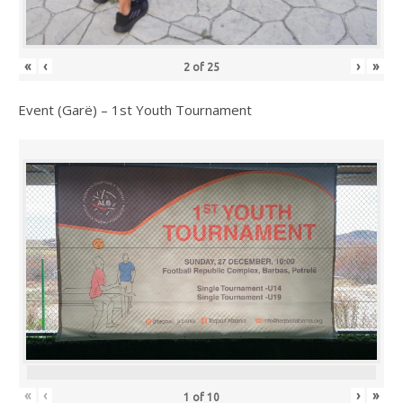
«
‹
›
»
2
of
25
Event (Garë) – 1st Youth Tournament
«
‹
›
»
1
of
10