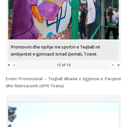
Promovim dhe njohje me sportin e Teqball në
ambjentet e gjimnazit Ismail Qemali, Tiranë.
«
‹
›
»
13
of
14
Event Promocional – Teqball Albania x Agjensia e Parqeve
dhe Rekreacionit (APR Tirana)