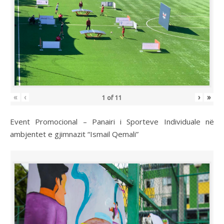
«
‹
›
»
1
of
11
Event Promocional – Panairi i Sporteve Individuale në
ambjentet e gjimnazit “Ismail Qemali”