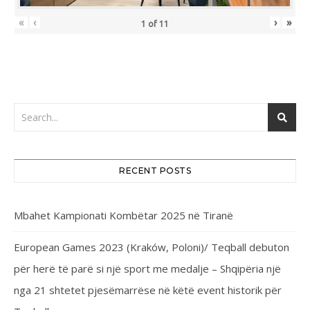
«
‹
›
»
1
of
11
RECENT POSTS
Mbahet Kampionati Kombëtar 2025 në Tiranë
European Games 2023 (Kraków, Poloni)/ Teqball debuton
për herë të parë si një sport me medalje – Shqipëria një
nga 21 shtetet pjesëmarrëse në këtë event historik për