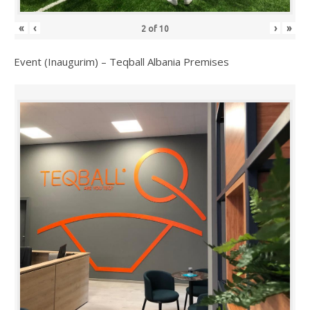
«
‹
›
»
2
of
10
Event (Inaugurim) – Teqball Albania Premises