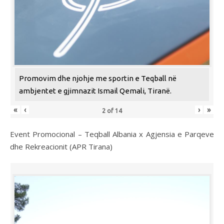
Promovim dhe njohje me sportin e Teqball në
ambjentet e gjimnazit Ismail Qemali, Tiranë.
«
‹
›
»
2
of
14
Event Promocional – Teqball Albania x Agjensia e Parqeve
dhe Rekreacionit (APR Tirana)