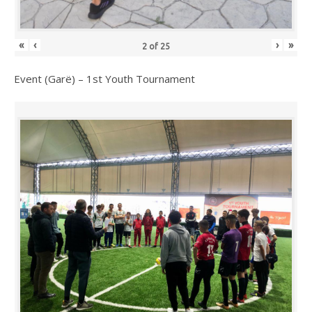
«
‹
›
»
2
of
25
Event (Garë) – 1st Youth Tournament