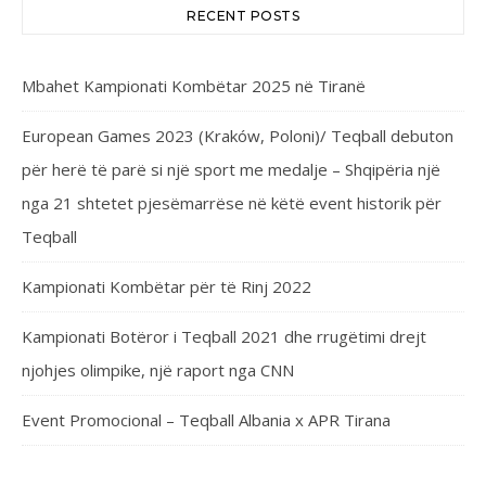
RECENT POSTS
Mbahet Kampionati Kombëtar 2025 në Tiranë
European Games 2023 (Kraków, Poloni)/ Teqball debuton
për herë të parë si një sport me medalje – Shqipëria një
nga 21 shtetet pjesëmarrëse në këtë event historik për
Teqball
Kampionati Kombëtar për të Rinj 2022
Kampionati Botëror i Teqball 2021 dhe rrugëtimi drejt
njohjes olimpike, një raport nga CNN
Event Promocional – Teqball Albania x APR Tirana