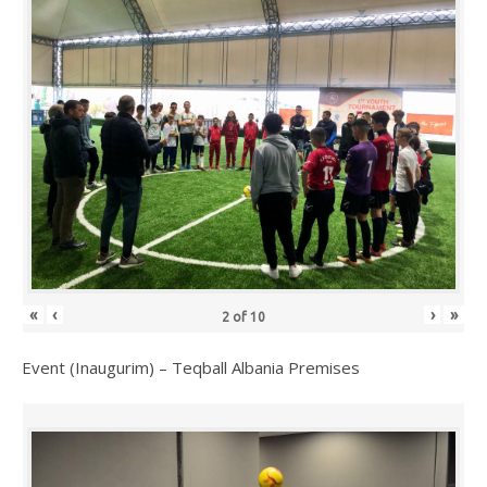
«
‹
›
»
2
of
10
Event (Inaugurim) – Teqball Albania Premises