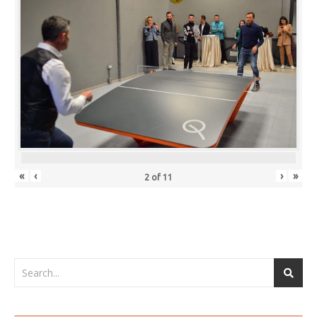
«
‹
›
»
2
of
11