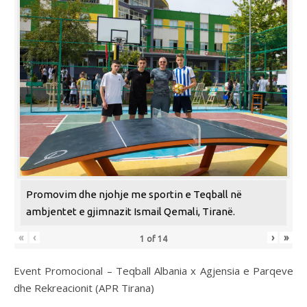
Promovim dhe njohje me sportin e Teqball në
ambjentet e gjimnazit Ismail Qemali, Tiranë.
«
‹
›
»
1
of
14
Event Promocional – Teqball Albania x Agjensia e Parqeve
dhe Rekreacionit (APR Tirana)