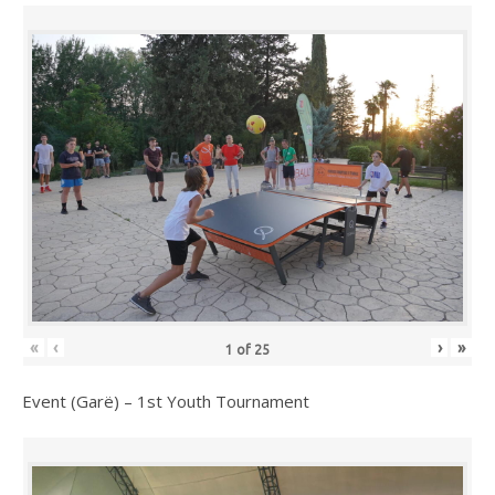
«
‹
›
»
1
of
25
Event (Garë) – 1st Youth Tournament