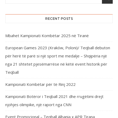
RECENT POSTS
Mbahet Kampionati Kombëtar 2025 në Tiranë
European Games 2023 (Kraków, Poloni)/ Teqball debuton
për herë të parë si një sport me medalje – Shqipëria një
nga 21 shtetet pjesëmarrëse në këtë event historik për
Teqball
Kampionati Kombëtar për të Rinj 2022
Kampionati Botëror i Teqball 2021 dhe rrugëtimi drejt
njohjes olimpike, një raport nga CNN
Event Promocional – Teqball Albania x APR Tirana