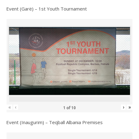
Event (Garë) – 1st Youth Tournament
«
‹
›
»
1
of
10
Event (Inaugurim) – Teqball Albania Premises