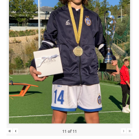
«
‹
›
»
11
of
11