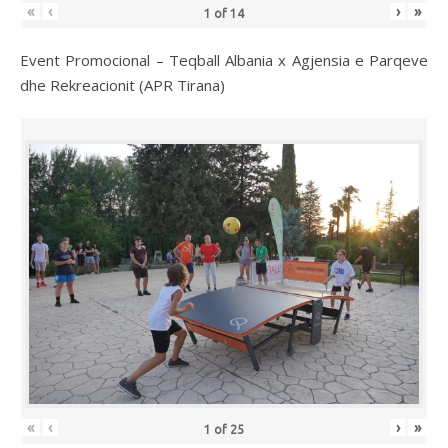
«
‹
›
»
1
of
14
Event Promocional – Teqball Albania x Agjensia e Parqeve
dhe Rekreacionit (APR Tirana)
«
‹
›
»
1
of
25