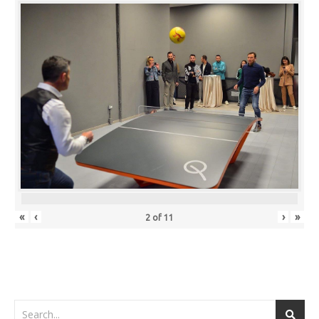
«
‹
›
»
2
of
11