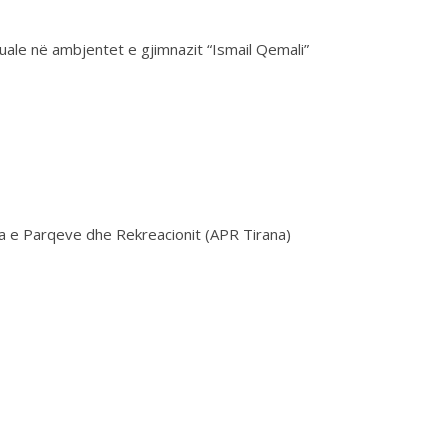
uale në ambjentet e gjimnazit “Ismail Qemali”
ia e Parqeve dhe Rekreacionit (APR Tirana)