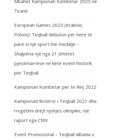
Mbahet Kampionati Kombëtar 2025 në
Tiranë
European Games 2023 (Kraków,
Poloni)/ Teqball debuton për herë të
parë si një sport me medalje –
Shqipëria një nga 21 shtetet
pjesëmarrëse në këtë event historik
për Teqball
Kampionati Kombëtar për të Rinj 2022
Kampionati Botëror i Teqball 2021 dhe
rrugëtimi drejt njohjes olimpike, një
raport nga CNN
Event Promocional – Teqball Albania x