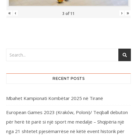
«
‹
›
»
3
of
11
RECENT POSTS
Mbahet Kampionati Kombëtar 2025 në Tiranë
European Games 2023 (Kraków, Poloni)/ Teqball debuton
për herë të parë si një sport me medalje – Shqipëria një
nga 21 shtetet pjesëmarrëse në këtë event historik për