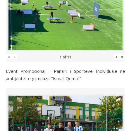
«
‹
›
»
1
of
11
Event Promocional – Panairi i Sporteve Individuale në
ambjentet e gjimnazit “Ismail Qemali”