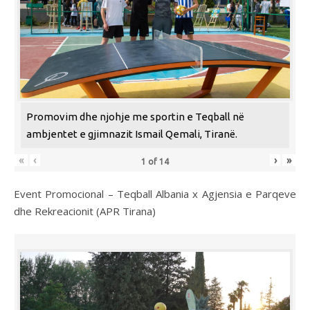
Promovim dhe njohje me sportin e Teqball në
ambjentet e gjimnazit Ismail Qemali, Tiranë.
«
‹
›
»
1
of
14
Event Promocional – Teqball Albania x Agjensia e Parqeve
dhe Rekreacionit (APR Tirana)