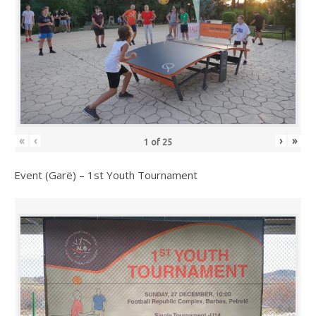
«
‹
›
»
1
of
25
Event (Garë) – 1st Youth Tournament