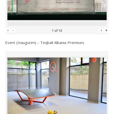
«
‹
›
»
1
of
10
Event (Inaugurim) – Teqball Albania Premises