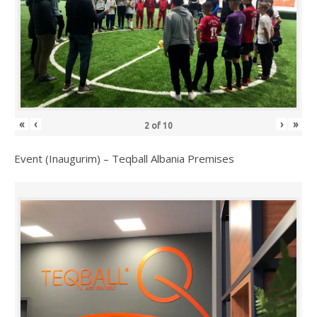
«
‹
›
»
2
of
10
Event (Inaugurim) – Teqball Albania Premises