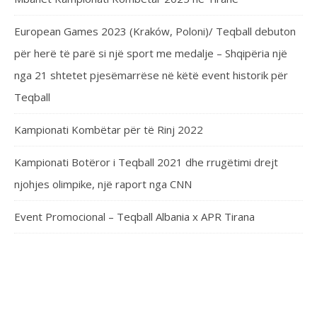
European Games 2023 (Kraków, Poloni)/ Teqball debuton
për herë të parë si një sport me medalje – Shqipëria një
nga 21 shtetet pjesëmarrëse në këtë event historik për
Teqball
Kampionati Kombëtar për të Rinj 2022
Kampionati Botëror i Teqball 2021 dhe rrugëtimi drejt
njohjes olimpike, një raport nga CNN
Event Promocional – Teqball Albania x APR Tirana