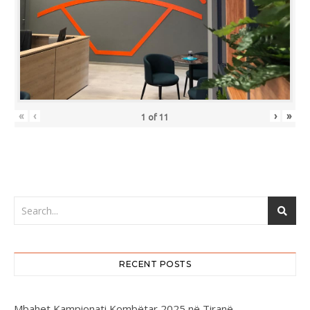
«
‹
›
»
1
of
11
RECENT POSTS
Mbahet Kampionati Kombëtar 2025 në Tiranë