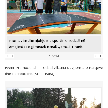
Promovim dhe njohje me sportin e Teqball në
ambjentet e gjimnazit Ismail Qemali, Tiranë.
«
‹
›
»
1
of
14
Event Promocional – Teqball Albania x Agjensia e Parqeve
dhe Rekreacionit (APR Tirana)