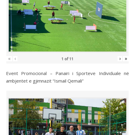
«
‹
›
»
1
of
11
Event Promocional – Panairi i Sporteve Individuale në
ambjentet e gjimnazit “Ismail Qemali”