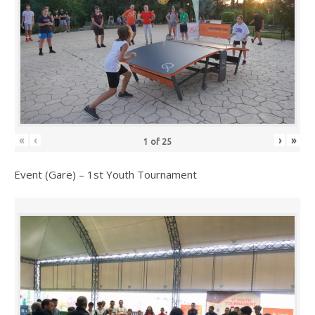
«
‹
›
»
1
of
25
Event (Garë) – 1st Youth Tournament