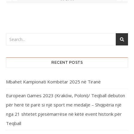
RECENT POSTS
Mbahet Kampionati Kombëtar 2025 në Tiranë
European Games 2023 (Kraków, Poloni)/ Teqball debuton
për herë të parë si një sport me medalje – Shqipëria një
nga 21 shtetet pjesëmarrëse në këtë event historik për
Teqball