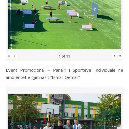
«
‹
›
»
1
of
11
Event Promocional – Panairi i Sporteve Individuale në
ambjentet e gjimnazit “Ismail Qemali”