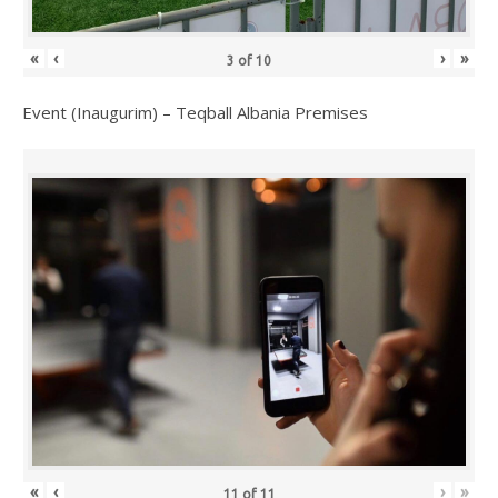
«
‹
›
»
3
of
10
Event (Inaugurim) – Teqball Albania Premises
«
‹
›
»
11
of
11