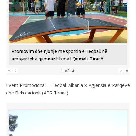
Promovim dhe njohje me sportin e Teqball në
ambjentet e gjimnazit Ismail Qemali, Tiranë.
«
‹
›
»
1
of
14
Event Promocional – Teqball Albania x Agjensia e Parqeve
dhe Rekreacionit (APR Tirana)