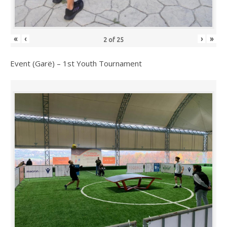
«
‹
›
»
2
of
25
Event (Garë) – 1st Youth Tournament