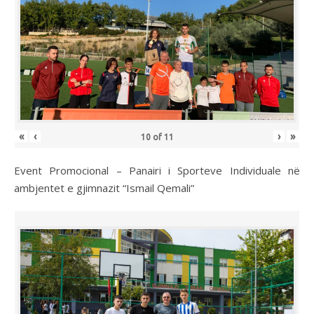
«
‹
›
»
10
of
11
Event Promocional – Panairi i Sporteve Individuale në
ambjentet e gjimnazit “Ismail Qemali”