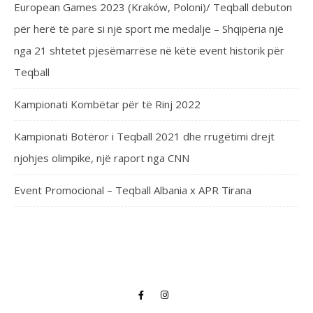
European Games 2023 (Kraków, Poloni)/ Teqball debuton
për herë të parë si një sport me medalje – Shqipëria një
nga 21 shtetet pjesëmarrëse në këtë event historik për
Teqball
Kampionati Kombëtar për të Rinj 2022
Kampionati Botëror i Teqball 2021 dhe rrugëtimi drejt
njohjes olimpike, një raport nga CNN
Event Promocional – Teqball Albania x APR Tirana