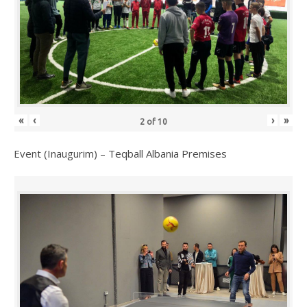
«
‹
›
»
2
of
10
Event (Inaugurim) – Teqball Albania Premises