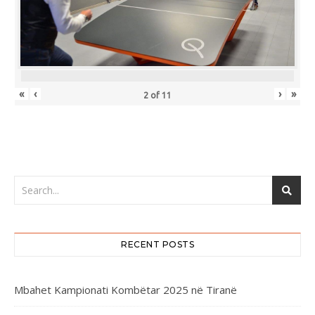
«
‹
›
»
2
of
11
RECENT POSTS
Mbahet Kampionati Kombëtar 2025 në Tiranë