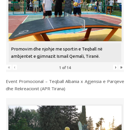
Promovim dhe njohje me sportin e Teqball në
ambjentet e gjimnazit Ismail Qemali, Tiranë.
«
‹
›
»
1
of
14
Event Promocional – Teqball Albania x Agjensia e Parqeve
dhe Rekreacionit (APR Tirana)