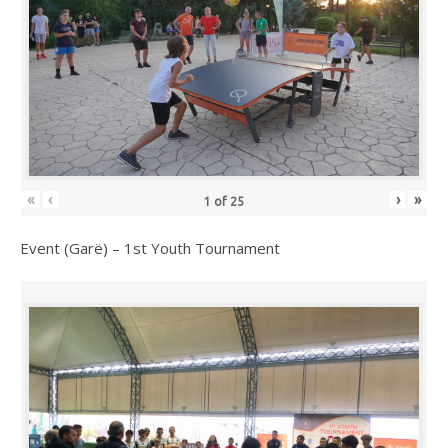
«
‹
›
»
1
of
25
Event (Garë) – 1st Youth Tournament