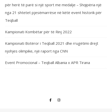
për herë të parë si një sport me medalje – Shqipëria një
nga 21 shtetet pjesëmarrëse në këtë event historik për
Teqball
Kampionati Kombëtar për të Rinj 2022
Kampionati Botëror i Teqball 2021 dhe rrugëtimi drejt
njohjes olimpike, një raport nga CNN
Event Promocional – Teqball Albania x APR Tirana