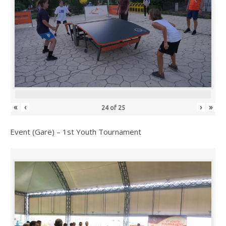
«
‹
›
»
24
of
25
Event (Garë) – 1st Youth Tournament