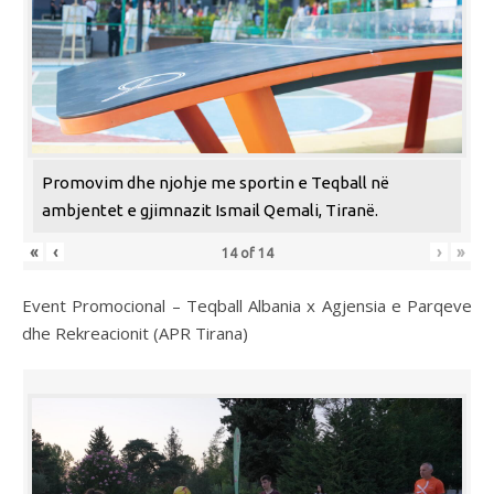
Promovim dhe njohje me sportin e Teqball në
ambjentet e gjimnazit Ismail Qemali, Tiranë.
«
‹
›
»
14
of
14
Event Promocional – Teqball Albania x Agjensia e Parqeve
dhe Rekreacionit (APR Tirana)