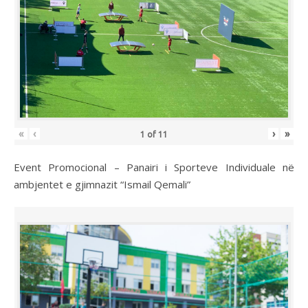
«
‹
›
»
1
of
11
Event Promocional – Panairi i Sporteve Individuale në
ambjentet e gjimnazit “Ismail Qemali”