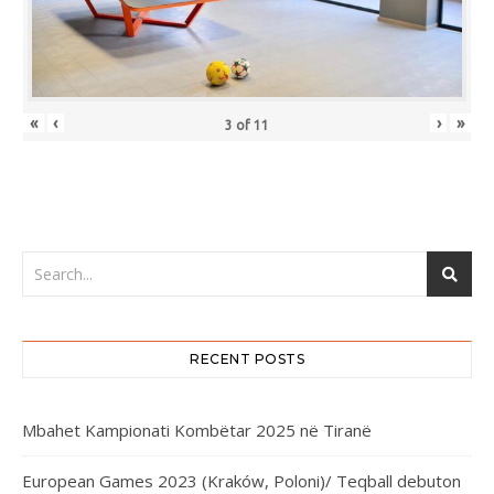
«
‹
›
»
3
of
11
RECENT POSTS
Mbahet Kampionati Kombëtar 2025 në Tiranë
European Games 2023 (Kraków, Poloni)/ Teqball debuton