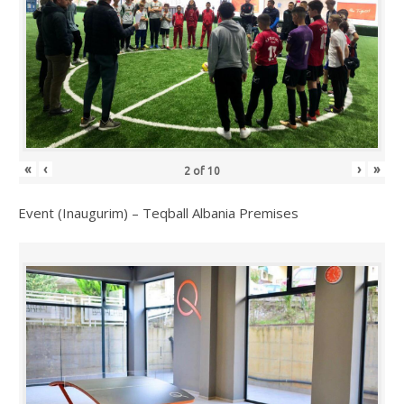
«
‹
›
»
2
of
10
Event (Inaugurim) – Teqball Albania Premises