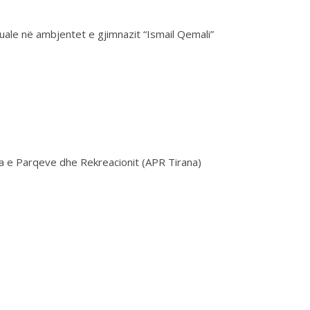
uale në ambjentet e gjimnazit “Ismail Qemali”
ia e Parqeve dhe Rekreacionit (APR Tirana)