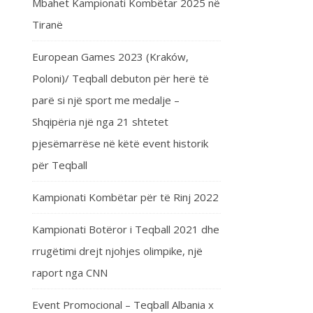
Mbahet Kampionati Kombëtar 2025 në
Tiranë
European Games 2023 (Kraków,
Poloni)/ Teqball debuton për herë të
parë si një sport me medalje –
Shqipëria një nga 21 shtetet
pjesëmarrëse në këtë event historik
për Teqball
Kampionati Kombëtar për të Rinj 2022
Kampionati Botëror i Teqball 2021 dhe
rrugëtimi drejt njohjes olimpike, një
raport nga CNN
Event Promocional – Teqball Albania x