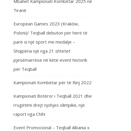
Mbahet Kampionati Kombëtar 2025 në
Tiranë
European Games 2023 (Kraków,
Poloni)/ Teqball debuton për herë të
parë si një sport me medalje –
Shqipëria një nga 21 shtetet
pjesëmarrëse në këtë event historik
për Teqball
Kampionati Kombëtar për të Rinj 2022
Kampionati Botëror i Teqball 2021 dhe
rrugëtimi drejt njohjes olimpike, një
raport nga CNN
Event Promocional – Teqball Albania x