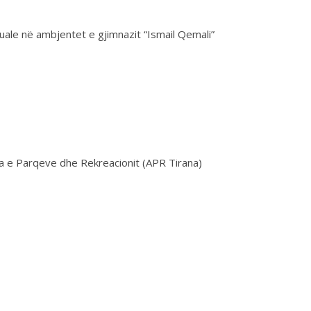
uale në ambjentet e gjimnazit “Ismail Qemali”
ia e Parqeve dhe Rekreacionit (APR Tirana)