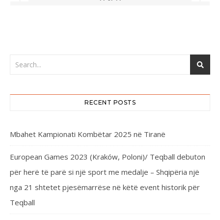
RECENT POSTS
Mbahet Kampionati Kombëtar 2025 në Tiranë
European Games 2023 (Kraków, Poloni)/ Teqball debuton
për herë të parë si një sport me medalje – Shqipëria një
nga 21 shtetet pjesëmarrëse në këtë event historik për
Teqball