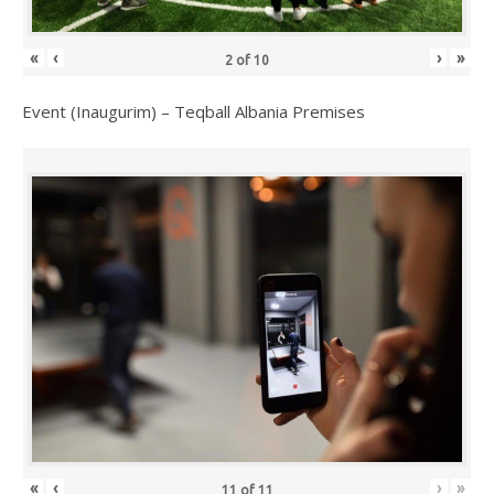
«
‹
›
»
2
of
10
Event (Inaugurim) – Teqball Albania Premises
«
‹
›
»
11
of
11