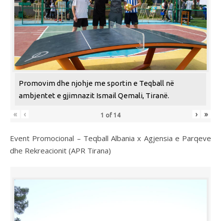
Promovim dhe njohje me sportin e Teqball në
ambjentet e gjimnazit Ismail Qemali, Tiranë.
«
‹
›
»
1
of
14
Event Promocional – Teqball Albania x Agjensia e Parqeve
dhe Rekreacionit (APR Tirana)