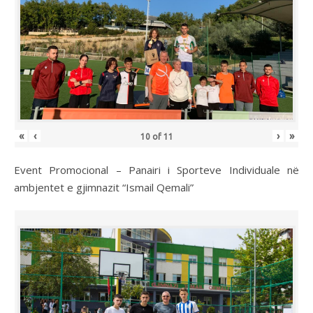
«
‹
›
»
10
of
11
Event Promocional – Panairi i Sporteve Individuale në
ambjentet e gjimnazit “Ismail Qemali”