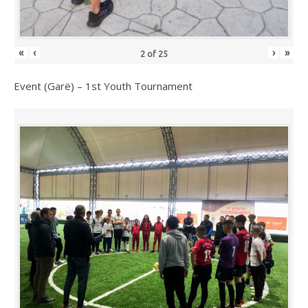
«
‹
›
»
2
of
25
Event (Garë) – 1st Youth Tournament