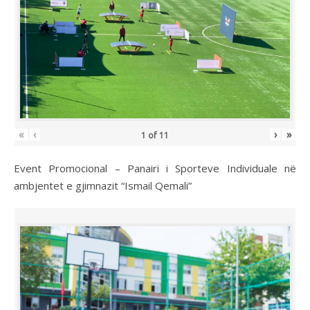
«
‹
›
»
1
of
11
Event Promocional – Panairi i Sporteve Individuale në
ambjentet e gjimnazit “Ismail Qemali”