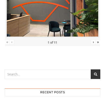
«
‹
›
»
1
of
11
RECENT POSTS