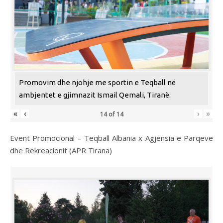
Promovim dhe njohje me sportin e Teqball në
ambjentet e gjimnazit Ismail Qemali, Tiranë.
«
‹
›
»
14
of
14
Event Promocional – Teqball Albania x Agjensia e Parqeve
dhe Rekreacionit (APR Tirana)