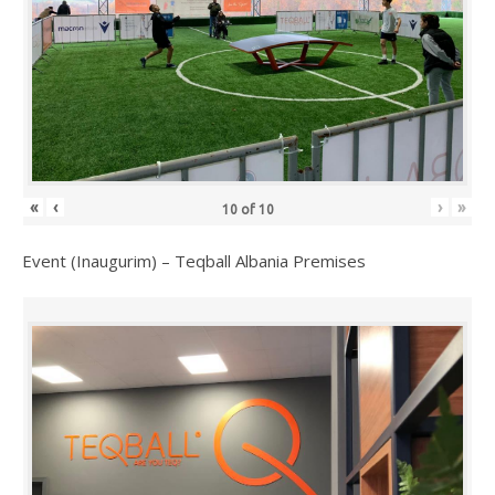
«
‹
›
»
10
of
10
Event (Inaugurim) – Teqball Albania Premises