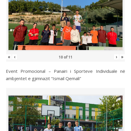
«
‹
›
»
10
of
11
Event Promocional – Panairi i Sporteve Individuale në
ambjentet e gjimnazit “Ismail Qemali”