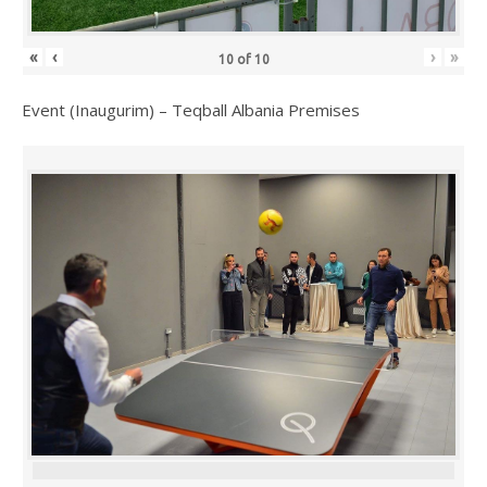
«
‹
›
»
10
of
10
Event (Inaugurim) – Teqball Albania Premises