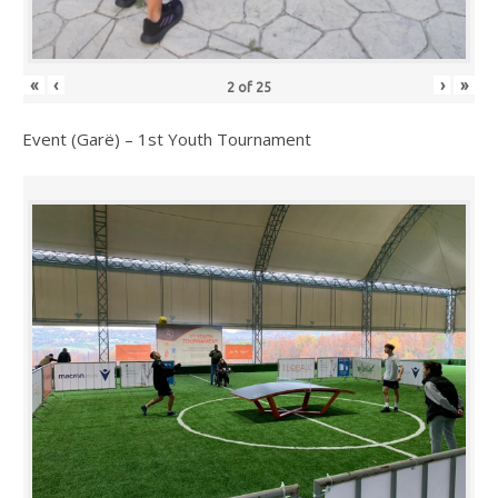
«
‹
›
»
2
of
25
Event (Garë) – 1st Youth Tournament