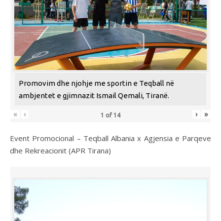
Promovim dhe njohje me sportin e Teqball në
ambjentet e gjimnazit Ismail Qemali, Tiranë.
«
‹
›
»
1
of
14
Event Promocional – Teqball Albania x Agjensia e Parqeve
dhe Rekreacionit (APR Tirana)