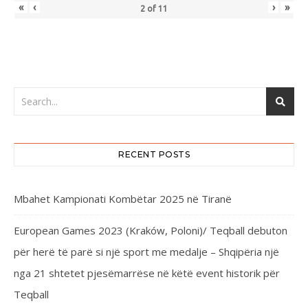
«
‹
›
»
2
of
11
RECENT POSTS
Mbahet Kampionati Kombëtar 2025 në Tiranë
European Games 2023 (Kraków, Poloni)/ Teqball debuton
për herë të parë si një sport me medalje – Shqipëria një
nga 21 shtetet pjesëmarrëse në këtë event historik për
Teqball