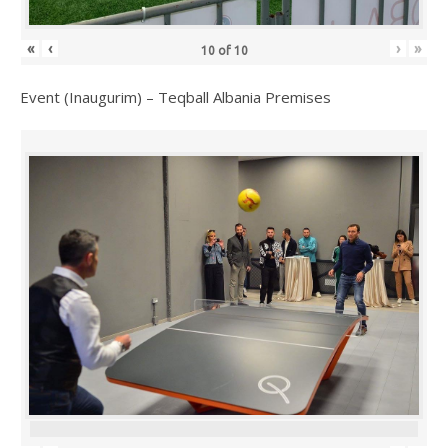
«
‹
›
»
10
of
10
Event (Inaugurim) – Teqball Albania Premises