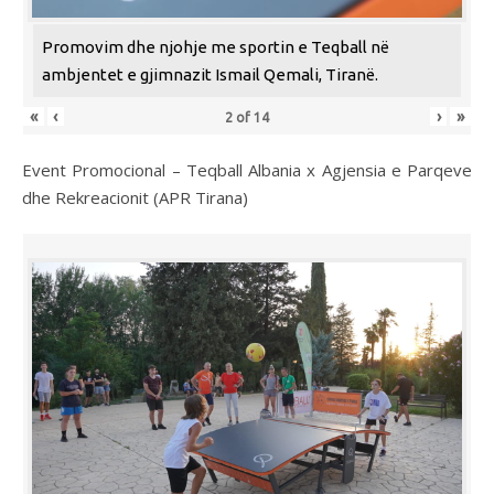
Promovim dhe njohje me sportin e Teqball në
ambjentet e gjimnazit Ismail Qemali, Tiranë.
«
‹
›
»
2
of
14
Event Promocional – Teqball Albania x Agjensia e Parqeve
dhe Rekreacionit (APR Tirana)