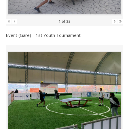
«
‹
›
»
1
of
25
Event (Garë) – 1st Youth Tournament