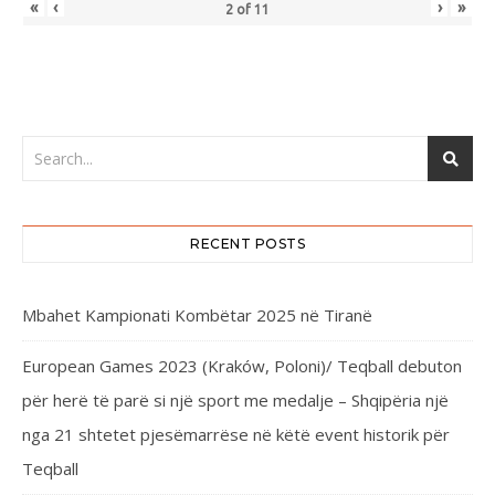
«
‹
›
»
2
of
11
RECENT POSTS
Mbahet Kampionati Kombëtar 2025 në Tiranë
European Games 2023 (Kraków, Poloni)/ Teqball debuton
për herë të parë si një sport me medalje – Shqipëria një
nga 21 shtetet pjesëmarrëse në këtë event historik për
Teqball