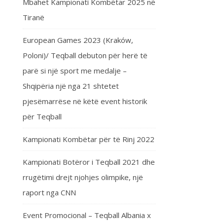
Mbahet Kampionati Kombëtar 2025 në
Tiranë
European Games 2023 (Kraków,
Poloni)/ Teqball debuton për herë të
parë si një sport me medalje –
Shqipëria një nga 21 shtetet
pjesëmarrëse në këtë event historik
për Teqball
Kampionati Kombëtar për të Rinj 2022
Kampionati Botëror i Teqball 2021 dhe
rrugëtimi drejt njohjes olimpike, një
raport nga CNN
Event Promocional – Teqball Albania x