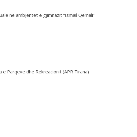
uale në ambjentet e gjimnazit “Ismail Qemali”
ia e Parqeve dhe Rekreacionit (APR Tirana)