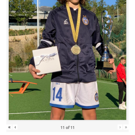
«
‹
›
»
11
of
11