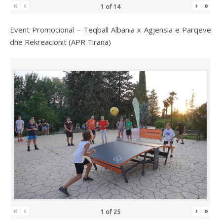
«
‹
›
»
1
of
14
Event Promocional – Teqball Albania x Agjensia e Parqeve
dhe Rekreacionit (APR Tirana)
«
‹
›
»
1
of
25