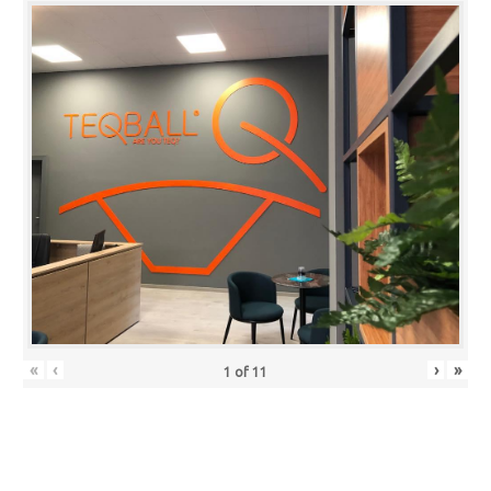
«
‹
›
»
1
of
11