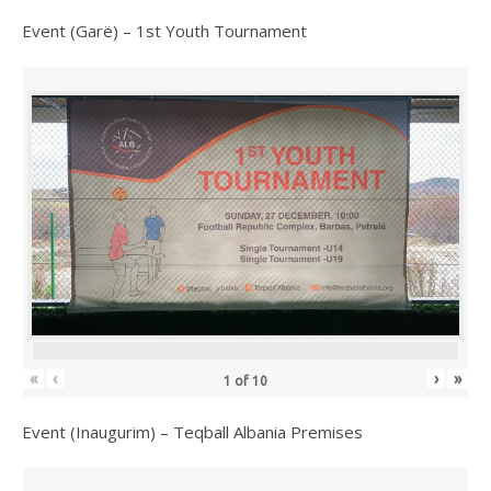
Event (Garë) – 1st Youth Tournament
«
‹
›
»
1
of
10
Event (Inaugurim) – Teqball Albania Premises