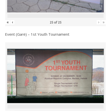
«
‹
›
»
25
of
25
Event (Garë) – 1st Youth Tournament