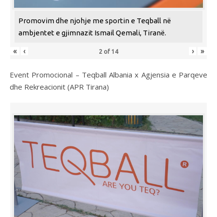
Promovim dhe njohje me sportin e Teqball në
ambjentet e gjimnazit Ismail Qemali, Tiranë.
«
‹
›
»
2
of
14
Event Promocional – Teqball Albania x Agjensia e Parqeve
dhe Rekreacionit (APR Tirana)