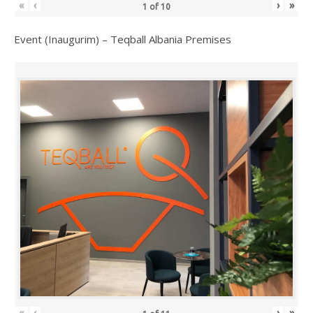
«
‹
›
»
1
of
10
Event (Inaugurim) – Teqball Albania Premises
«
‹
›
»