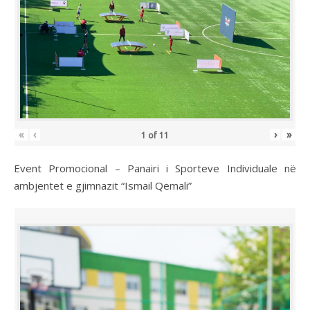
«
‹
›
»
1
of
11
Event Promocional – Panairi i Sporteve Individuale në
ambjentet e gjimnazit “Ismail Qemali”