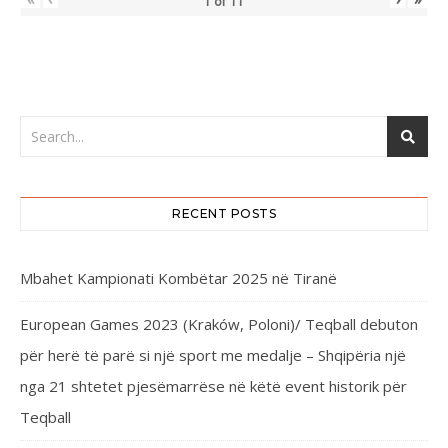
1
of
11
RECENT POSTS
Mbahet Kampionati Kombëtar 2025 në Tiranë
European Games 2023 (Kraków, Poloni)/ Teqball debuton
për herë të parë si një sport me medalje – Shqipëria një
nga 21 shtetet pjesëmarrëse në këtë event historik për
Teqball