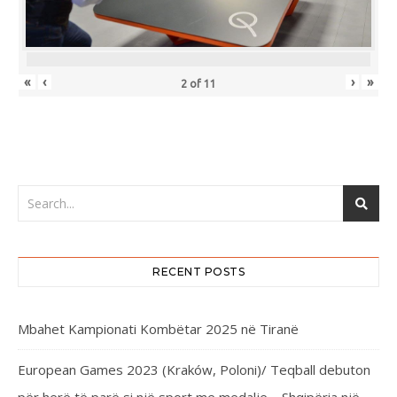
«
‹
›
»
2
of
11
RECENT POSTS
Mbahet Kampionati Kombëtar 2025 në Tiranë
European Games 2023 (Kraków, Poloni)/ Teqball debuton