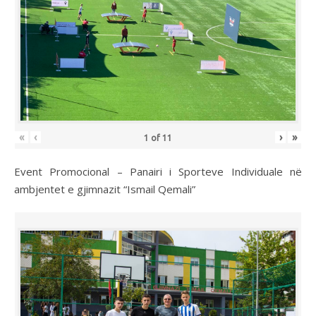
«
‹
›
»
1
of
11
Event Promocional – Panairi i Sporteve Individuale në
ambjentet e gjimnazit “Ismail Qemali”