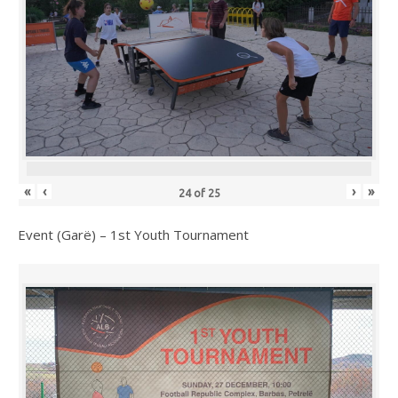
«
‹
›
»
24
of
25
Event (Garë) – 1st Youth Tournament