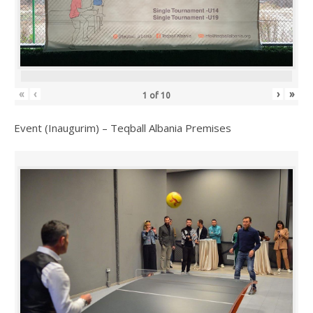
«
‹
›
»
1
of
10
Event (Inaugurim) – Teqball Albania Premises