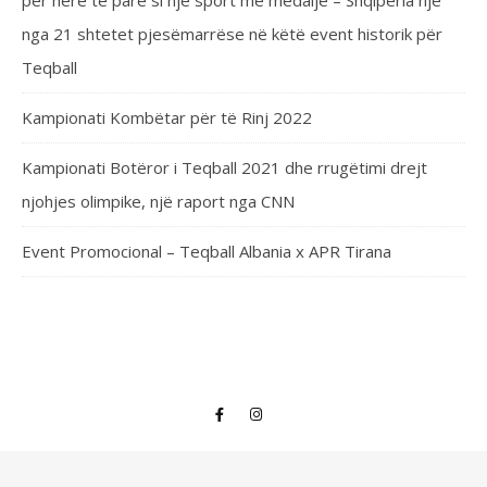
për herë të parë si një sport me medalje – Shqipëria një
nga 21 shtetet pjesëmarrëse në këtë event historik për
Teqball
Kampionati Kombëtar për të Rinj 2022
Kampionati Botëror i Teqball 2021 dhe rrugëtimi drejt
njohjes olimpike, një raport nga CNN
Event Promocional – Teqball Albania x APR Tirana