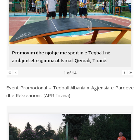
Promovim dhe njohje me sportin e Teqball në
ambjentet e gjimnazit Ismail Qemali, Tiranë.
«
‹
›
»
1
of
14
Event Promocional – Teqball Albania x Agjensia e Parqeve
dhe Rekreacionit (APR Tirana)