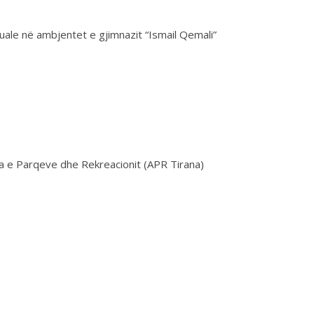
uale në ambjentet e gjimnazit “Ismail Qemali”
ia e Parqeve dhe Rekreacionit (APR Tirana)