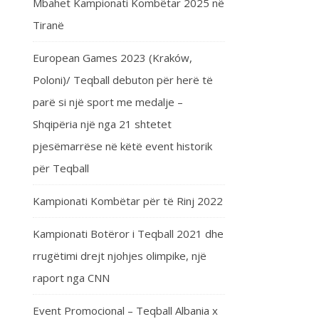
Mbahet Kampionati Kombëtar 2025 në
Tiranë
European Games 2023 (Kraków,
Poloni)/ Teqball debuton për herë të
parë si një sport me medalje –
Shqipëria një nga 21 shtetet
pjesëmarrëse në këtë event historik
për Teqball
Kampionati Kombëtar për të Rinj 2022
Kampionati Botëror i Teqball 2021 dhe
rrugëtimi drejt njohjes olimpike, një
raport nga CNN
Event Promocional – Teqball Albania x