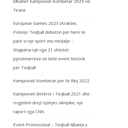
Mbahet Kampionati Kombëtar 2025 në
Tiranë
European Games 2023 (Kraków,
Poloni)/ Teqball debuton për herë të
parë si një sport me medalje –
Shqipëria një nga 21 shtetet
pjesëmarrëse në këtë event historik
për Teqball
Kampionati Kombëtar për të Rinj 2022
Kampionati Botëror i Teqball 2021 dhe
rrugëtimi drejt njohjes olimpike, një
raport nga CNN
Event Promocional – Teqball Albania x