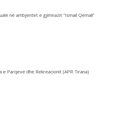
uale në ambjentet e gjimnazit “Ismail Qemali”
ia e Parqeve dhe Rekreacionit (APR Tirana)