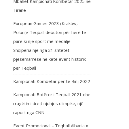
Mbahet Kampionati Kombëtar 2025 në
Tiranë
European Games 2023 (Kraków,
Poloni)/ Teqball debuton për herë të
parë si një sport me medalje –
Shqipëria një nga 21 shtetet
pjesëmarrëse në këtë event historik
për Teqball
Kampionati Kombëtar për të Rinj 2022
Kampionati Botëror i Teqball 2021 dhe
rrugëtimi drejt njohjes olimpike, një
raport nga CNN
Event Promocional – Teqball Albania x