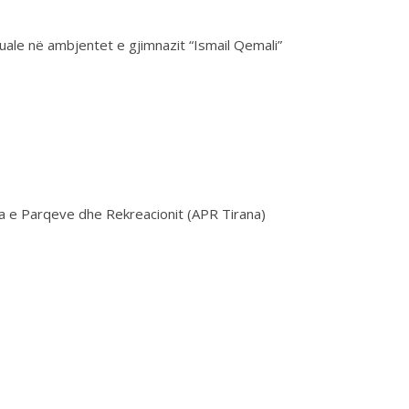
uale në ambjentet e gjimnazit “Ismail Qemali”
ia e Parqeve dhe Rekreacionit (APR Tirana)