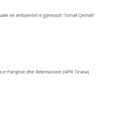
uale në ambjentet e gjimnazit “Ismail Qemali”
ia e Parqeve dhe Rekreacionit (APR Tirana)