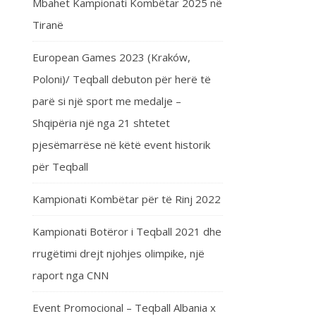
Mbahet Kampionati Kombëtar 2025 në
Tiranë
European Games 2023 (Kraków,
Poloni)/ Teqball debuton për herë të
parë si një sport me medalje –
Shqipëria një nga 21 shtetet
pjesëmarrëse në këtë event historik
për Teqball
Kampionati Kombëtar për të Rinj 2022
Kampionati Botëror i Teqball 2021 dhe
rrugëtimi drejt njohjes olimpike, një
raport nga CNN
Event Promocional – Teqball Albania x