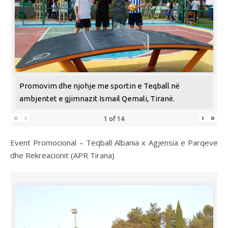
Promovim dhe njohje me sportin e Teqball në
ambjentet e gjimnazit Ismail Qemali, Tiranë.
«
‹
›
»
1
of
14
Event Promocional – Teqball Albania x Agjensia e Parqeve
dhe Rekreacionit (APR Tirana)