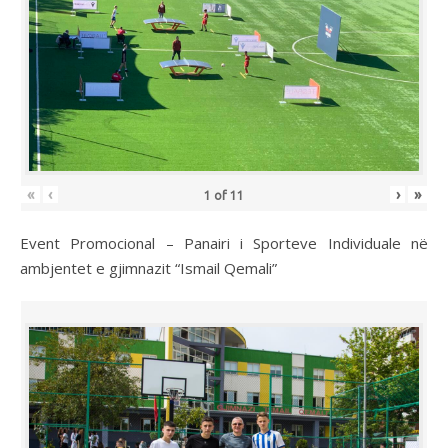
«
‹
›
»
1
of
11
Event Promocional – Panairi i Sporteve Individuale në
ambjentet e gjimnazit “Ismail Qemali”