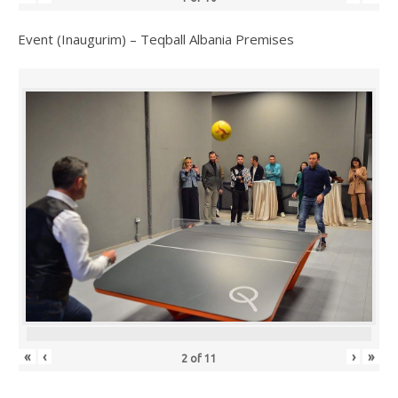
Event (Inaugurim) – Teqball Albania Premises
«
‹
›
»
2
of
11