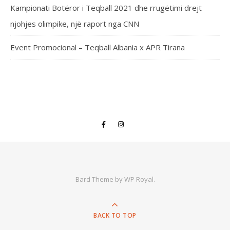
Kampionati Botëror i Teqball 2021 dhe rrugëtimi drejt
njohjes olimpike, një raport nga CNN
Event Promocional – Teqball Albania x APR Tirana
Bard Theme by
WP Royal
.
BACK TO TOP