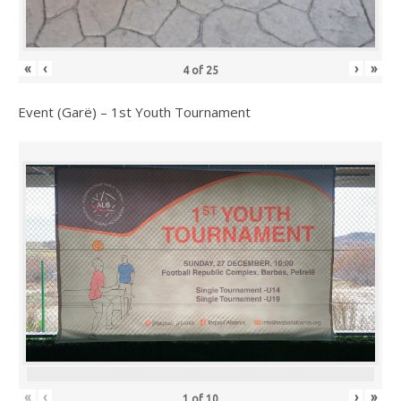
«
‹
›
»
4
of
25
Event (Garë) – 1st Youth Tournament
«
‹
›
»
1
of
10