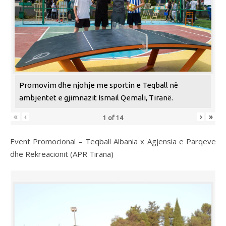
Promovim dhe njohje me sportin e Teqball në
ambjentet e gjimnazit Ismail Qemali, Tiranë.
«
‹
›
»
1
of
14
Event Promocional – Teqball Albania x Agjensia e Parqeve
dhe Rekreacionit (APR Tirana)