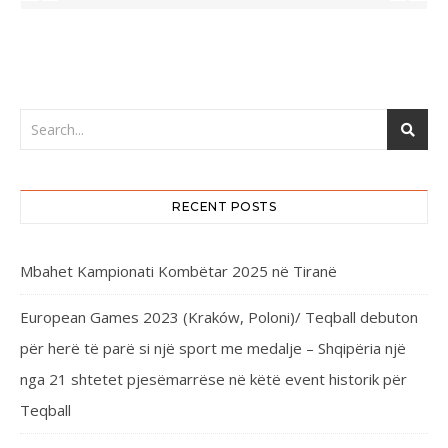
RECENT POSTS
Mbahet Kampionati Kombëtar 2025 në Tiranë
European Games 2023 (Kraków, Poloni)/ Teqball debuton
për herë të parë si një sport me medalje – Shqipëria një
nga 21 shtetet pjesëmarrëse në këtë event historik për
Teqball