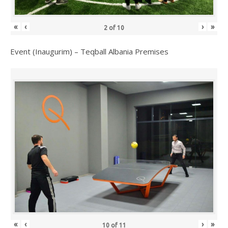
«
‹
›
»
2
of
10
Event (Inaugurim) – Teqball Albania Premises
«
‹
›
»
10
of
11