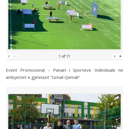
«
‹
›
»
1
of
11
Event Promocional – Panairi i Sporteve Individuale në
ambjentet e gjimnazit “Ismail Qemali”