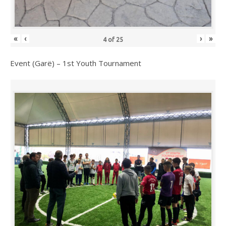
«
‹
›
»
4
of
25
Event (Garë) – 1st Youth Tournament