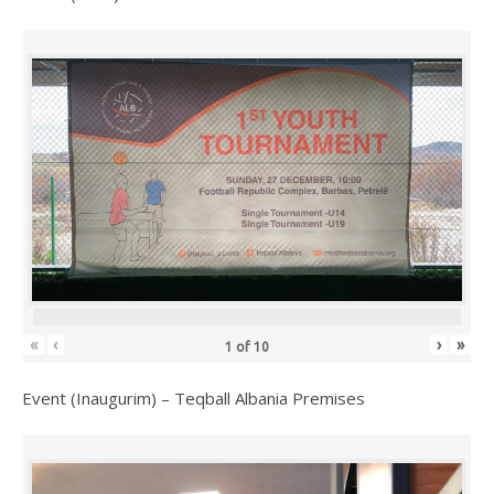
«
‹
›
»
1
of
10
Event (Inaugurim) – Teqball Albania Premises