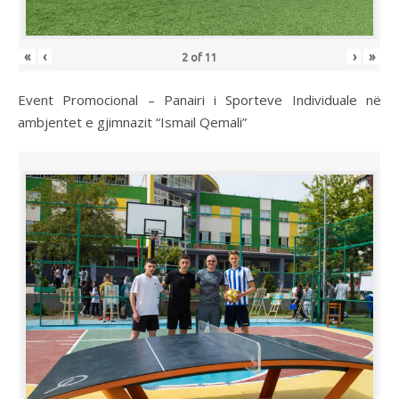
«
‹
›
»
2
of
11
Event Promocional – Panairi i Sporteve Individuale në
ambjentet e gjimnazit “Ismail Qemali”