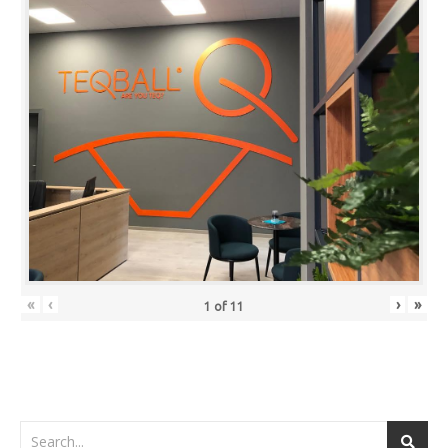
«
‹
›
»
1
of
11