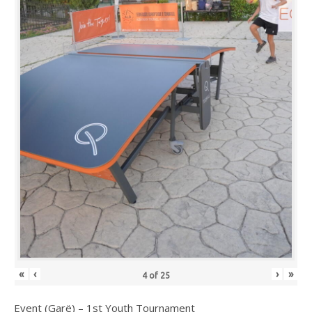
«
‹
›
»
4
of
25
Event (Garë) – 1st Youth Tournament