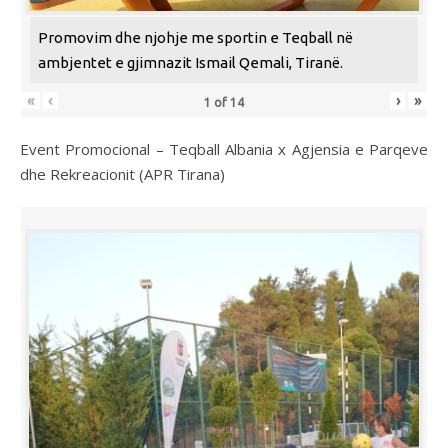
Promovim dhe njohje me sportin e Teqball në
ambjentet e gjimnazit Ismail Qemali, Tiranë.
«
‹
›
»
1
of
14
Event Promocional – Teqball Albania x Agjensia e Parqeve
dhe Rekreacionit (APR Tirana)