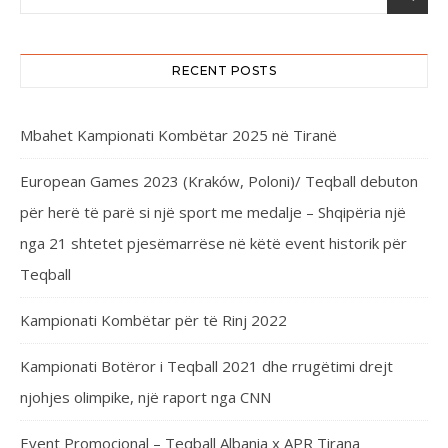
RECENT POSTS
Mbahet Kampionati Kombëtar 2025 në Tiranë
European Games 2023 (Kraków, Poloni)/ Teqball debuton
për herë të parë si një sport me medalje – Shqipëria një
nga 21 shtetet pjesëmarrëse në këtë event historik për
Teqball
Kampionati Kombëtar për të Rinj 2022
Kampionati Botëror i Teqball 2021 dhe rrugëtimi drejt
njohjes olimpike, një raport nga CNN
Event Promocional – Teqball Albania x APR Tirana