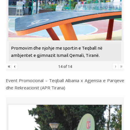
Promovim dhe njohje me sportin e Teqball në
ambjentet e gjimnazit Ismail Qemali, Tiranë.
«
‹
›
»
14
of
14
Event Promocional – Teqball Albania x Agjensia e Parqeve
dhe Rekreacionit (APR Tirana)