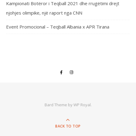
Kampionati Botëror i Teqball 2021 dhe rrugëtimi drejt
njohjes olimpike, një raport nga CNN
Event Promocional – Teqball Albania x APR Tirana
Bard Theme by
WP Royal
.
BACK TO TOP