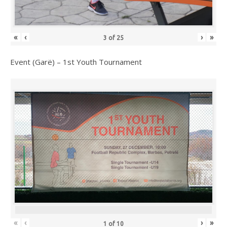
«
‹
›
»
3
of
25
Event (Garë) – 1st Youth Tournament
«
‹
›
»
1
of
10