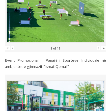
«
‹
›
»
1
of
11
Event Promocional – Panairi i Sporteve Individuale në
ambjentet e gjimnazit “Ismail Qemali”