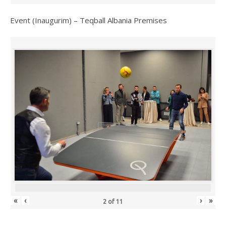
Event (Inaugurim) – Teqball Albania Premises
«
‹
›
»
2
of
11