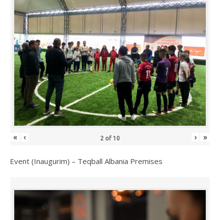
«
‹
›
»
2
of
10
Event (Inaugurim) – Teqball Albania Premises