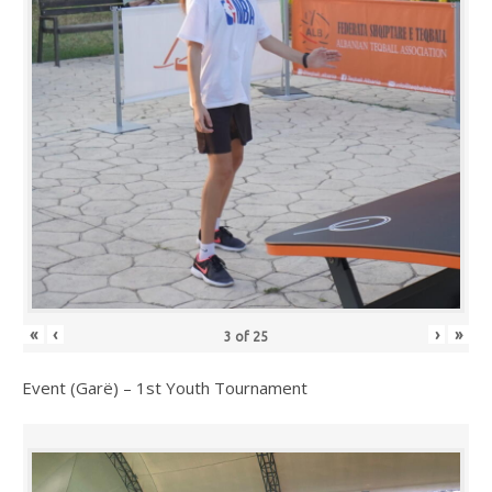
«
‹
›
»
3
of
25
Event (Garë) – 1st Youth Tournament