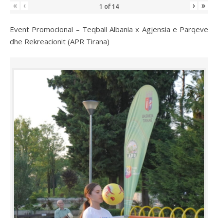
«
‹
›
»
1
of
14
Event Promocional – Teqball Albania x Agjensia e Parqeve
dhe Rekreacionit (APR Tirana)