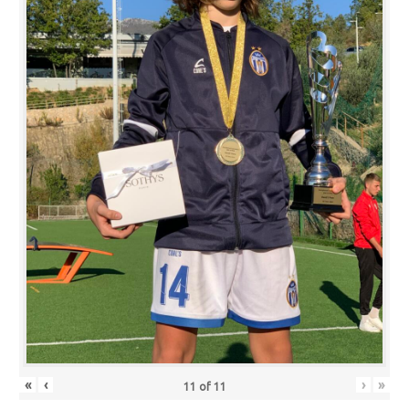
«
‹
›
»
11
of
11