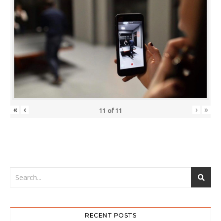
«
‹
›
»
11
of
11
RECENT POSTS