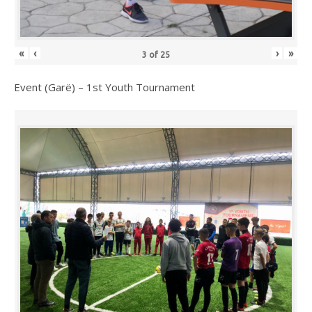
«
‹
›
»
3
of
25
Event (Garë) – 1st Youth Tournament