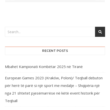
RECENT POSTS
Mbahet Kampionati Kombëtar 2025 në Tiranë
European Games 2023 (Kraków, Poloni)/ Teqball debuton
për herë të parë si një sport me medalje – Shqipëria një
nga 21 shtetet pjesëmarrëse në këtë event historik për
Teqball