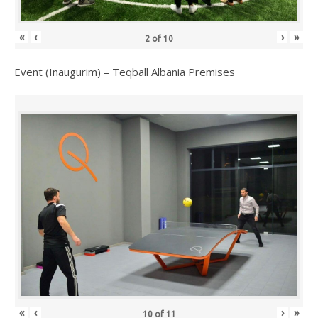
«
‹
›
»
2
of
10
Event (Inaugurim) – Teqball Albania Premises
«
‹
›
»
10
of
11