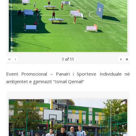
«
‹
›
»
1
of
11
Event Promocional – Panairi i Sporteve Individuale në
ambjentet e gjimnazit “Ismail Qemali”