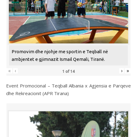
Promovim dhe njohje me sportin e Teqball në
ambjentet e gjimnazit Ismail Qemali, Tiranë.
«
‹
›
»
1
of
14
Event Promocional – Teqball Albania x Agjensia e Parqeve
dhe Rekreacionit (APR Tirana)