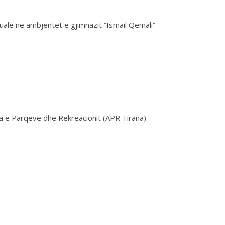
uale në ambjentet e gjimnazit “Ismail Qemali”
ia e Parqeve dhe Rekreacionit (APR Tirana)