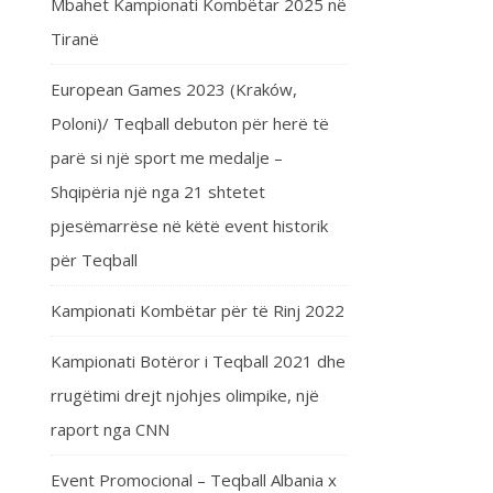
Mbahet Kampionati Kombëtar 2025 në
Tiranë
European Games 2023 (Kraków,
Poloni)/ Teqball debuton për herë të
parë si një sport me medalje –
Shqipëria një nga 21 shtetet
pjesëmarrëse në këtë event historik
për Teqball
Kampionati Kombëtar për të Rinj 2022
Kampionati Botëror i Teqball 2021 dhe
rrugëtimi drejt njohjes olimpike, një
raport nga CNN
Event Promocional – Teqball Albania x