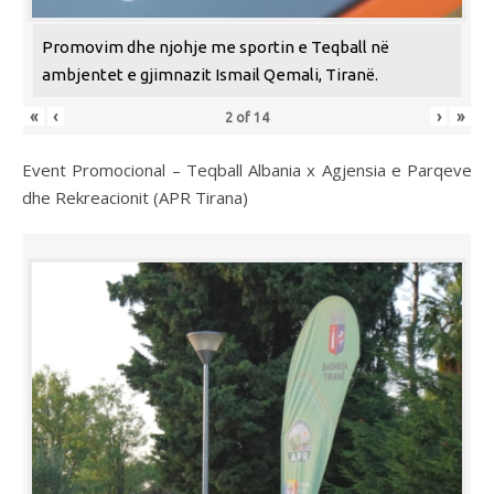
Promovim dhe njohje me sportin e Teqball në
ambjentet e gjimnazit Ismail Qemali, Tiranë.
«
‹
›
»
2
of
14
Event Promocional – Teqball Albania x Agjensia e Parqeve
dhe Rekreacionit (APR Tirana)