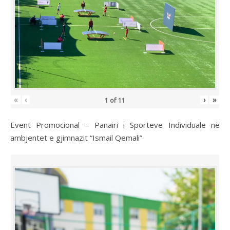
«
‹
›
»
1
of
11
Event Promocional – Panairi i Sporteve Individuale në
ambjentet e gjimnazit “Ismail Qemali”