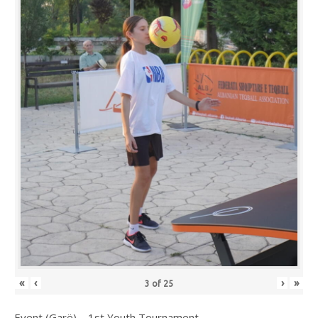
«
‹
›
»
3
of
25
Event (Garë) – 1st Youth Tournament