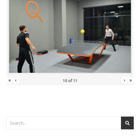
«
‹
›
»
10
of
11