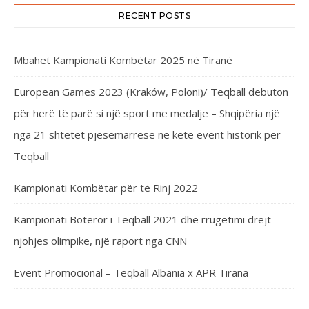
RECENT POSTS
Mbahet Kampionati Kombëtar 2025 në Tiranë
European Games 2023 (Kraków, Poloni)/ Teqball debuton
për herë të parë si një sport me medalje – Shqipëria një
nga 21 shtetet pjesëmarrëse në këtë event historik për
Teqball
Kampionati Kombëtar për të Rinj 2022
Kampionati Botëror i Teqball 2021 dhe rrugëtimi drejt
njohjes olimpike, një raport nga CNN
Event Promocional – Teqball Albania x APR Tirana