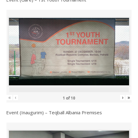
«
‹
›
»
1
of
10
Event (Inaugurim) – Teqball Albania Premises