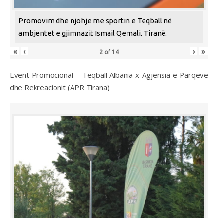
Promovim dhe njohje me sportin e Teqball në
ambjentet e gjimnazit Ismail Qemali, Tiranë.
«
‹
›
»
2
of
14
Event Promocional – Teqball Albania x Agjensia e Parqeve
dhe Rekreacionit (APR Tirana)