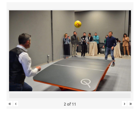
«
‹
›
»
2
of
11