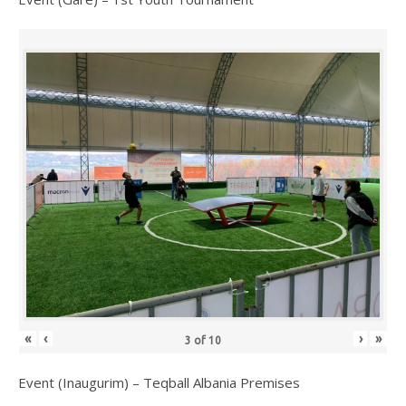
«
‹
›
»
3
of
10
Event (Inaugurim) – Teqball Albania Premises