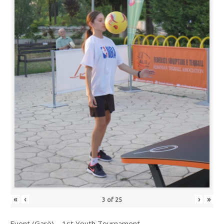
«
‹
›
»
3
of
25
Event (Garë) – 1st Youth Tournament