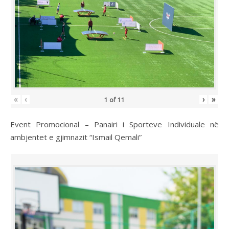
«
‹
›
»
1
of
11
Event Promocional – Panairi i Sporteve Individuale në
ambjentet e gjimnazit “Ismail Qemali”