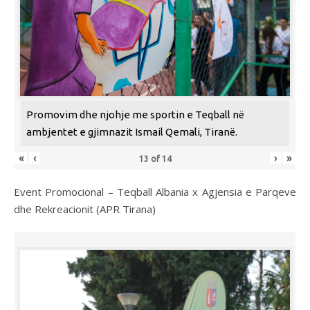
Promovim dhe njohje me sportin e Teqball në
ambjentet e gjimnazit Ismail Qemali, Tiranë.
«
‹
›
»
13
of
14
Event Promocional – Teqball Albania x Agjensia e Parqeve
dhe Rekreacionit (APR Tirana)