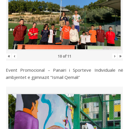
«
‹
›
»
10
of
11
Event Promocional – Panairi i Sporteve Individuale në
ambjentet e gjimnazit “Ismail Qemali”