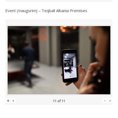
Event (Inaugurim) – Teqball Albania Premises
«
‹
›
»
11
of
11