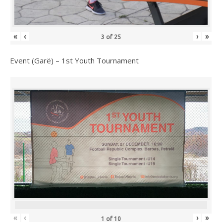
«
‹
›
»
3
of
25
Event (Garë) – 1st Youth Tournament
«
‹
›
»
1
of
10