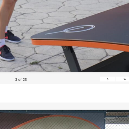
›
»
3
of
25