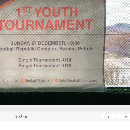
›
»
1
of
10