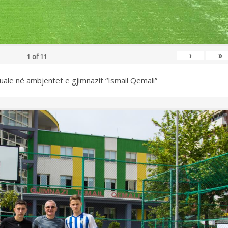
›
»
1
of
11
uale në ambjentet e gjimnazit “Ismail Qemali”