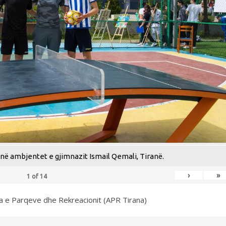
ë ambjentet e gjimnazit Ismail Qemali, Tiranë.
›
»
1
of
14
ia e Parqeve dhe Rekreacionit (APR Tirana)