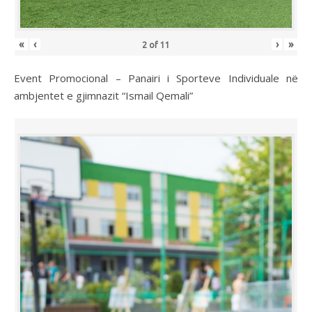
«
‹
›
»
2
of
11
Event Promocional – Panairi i Sporteve Individuale në
ambjentet e gjimnazit “Ismail Qemali”