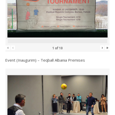
«
‹
›
»
1
of
10
Event (Inaugurim) – Teqball Albania Premises