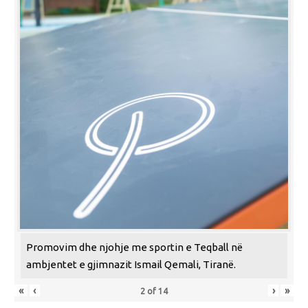
Promovim dhe njohje me sportin e Teqball në
ambjentet e gjimnazit Ismail Qemali, Tiranë.
«
‹
›
»
2
of
14