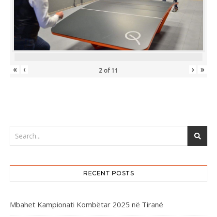
«
‹
›
»
2
of
11
RECENT POSTS
Mbahet Kampionati Kombëtar 2025 në Tiranë