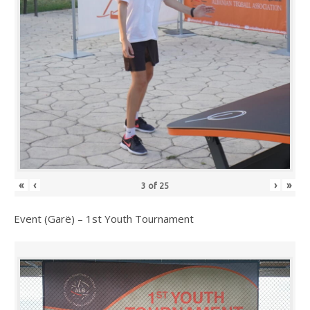
«
‹
›
»
3
of
25
Event (Garë) – 1st Youth Tournament