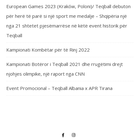
European Games 2023 (Kraków, Poloni)/ Teqball debuton
për herë të parë si një sport me medalje – Shqipëria një
nga 21 shtetet pjesëmarrëse në këtë event historik për
Teqball
Kampionati Kombëtar për të Rinj 2022
Kampionati Botëror i Teqball 2021 dhe rrugëtimi drejt
njohjes olimpike, një raport nga CNN
Event Promocional – Teqball Albania x APR Tirana