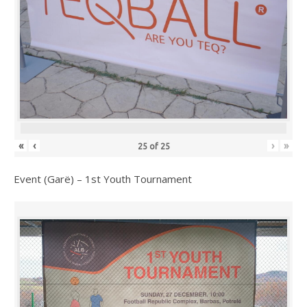
«
‹
›
»
25
of
25
Event (Garë) – 1st Youth Tournament