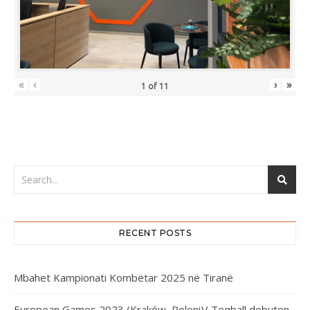
«
‹
›
»
1
of
11
RECENT POSTS
Mbahet Kampionati Kombëtar 2025 në Tiranë
European Games 2023 (Kraków, Poloni)/ Teqball debuton