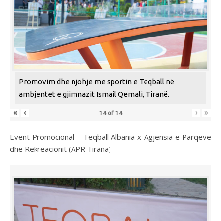
Promovim dhe njohje me sportin e Teqball në
ambjentet e gjimnazit Ismail Qemali, Tiranë.
«
‹
›
»
14
of
14
Event Promocional – Teqball Albania x Agjensia e Parqeve
dhe Rekreacionit (APR Tirana)