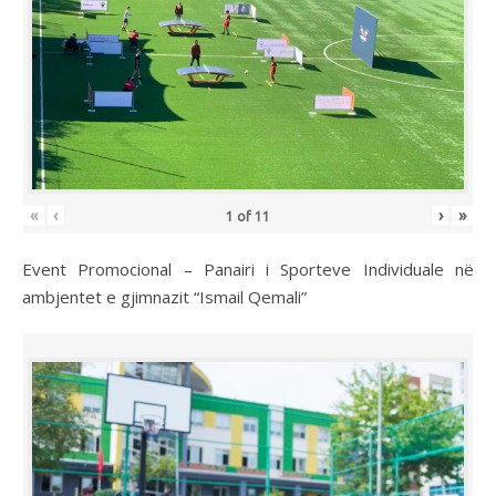
«
‹
›
»
1
of
11
Event Promocional – Panairi i Sporteve Individuale në
ambjentet e gjimnazit “Ismail Qemali”