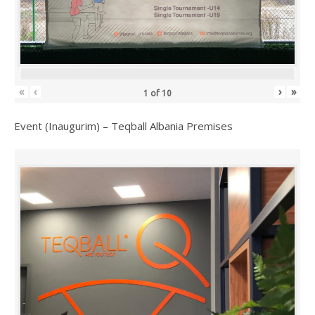
«
‹
›
»
1
of
10
Event (Inaugurim) – Teqball Albania Premises