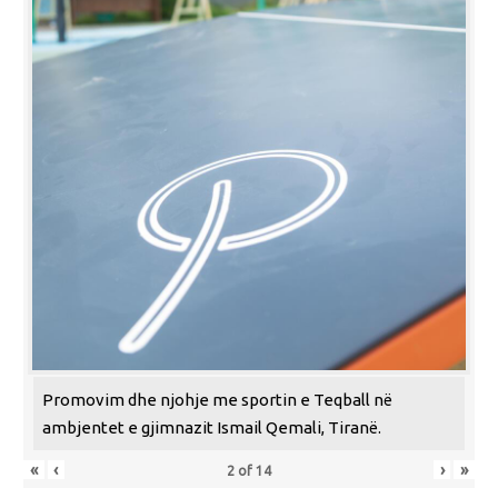
Promovim dhe njohje me sportin e Teqball në
ambjentet e gjimnazit Ismail Qemali, Tiranë.
«
‹
›
»
2
of
14