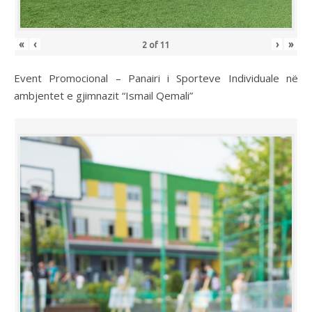
«
‹
›
»
2
of
11
Event Promocional – Panairi i Sporteve Individuale në
ambjentet e gjimnazit “Ismail Qemali”