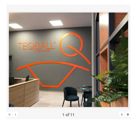
«
‹
›
»
1
of
11