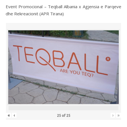
Event Promocional – Teqball Albania x Agjensia e Parqeve
dhe Rekreacionit (APR Tirana)
«
‹
›
»
25
of
25