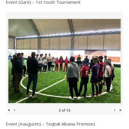
Event (Garë) – 1st Youth Tournament
«
‹
›
»
2
of
10
Event (Inaugurim) – Teqball Albania Premises