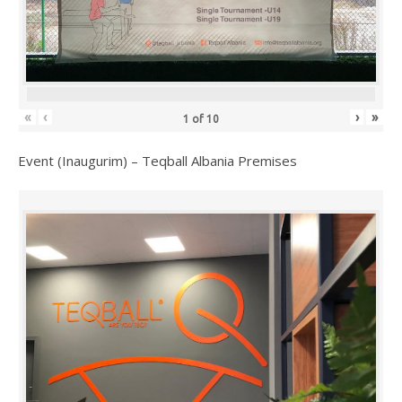
«
‹
›
»
1
of
10
Event (Inaugurim) – Teqball Albania Premises