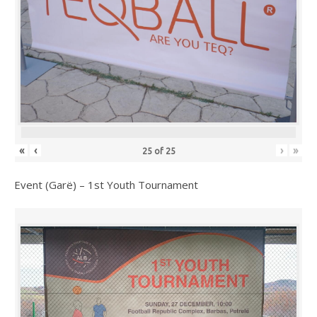
«
‹
›
»
25
of
25
Event (Garë) – 1st Youth Tournament