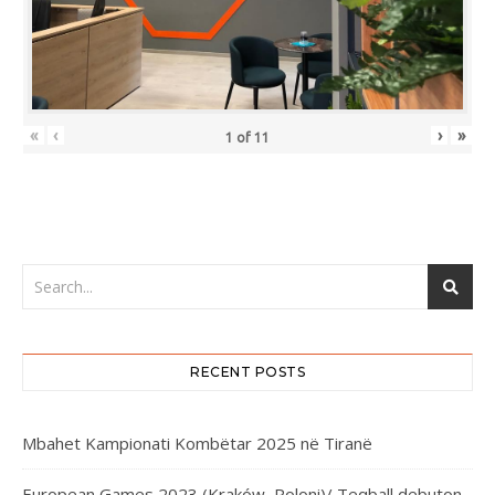
«
‹
›
»
1
of
11
RECENT POSTS
Mbahet Kampionati Kombëtar 2025 në Tiranë
European Games 2023 (Kraków, Poloni)/ Teqball debuton