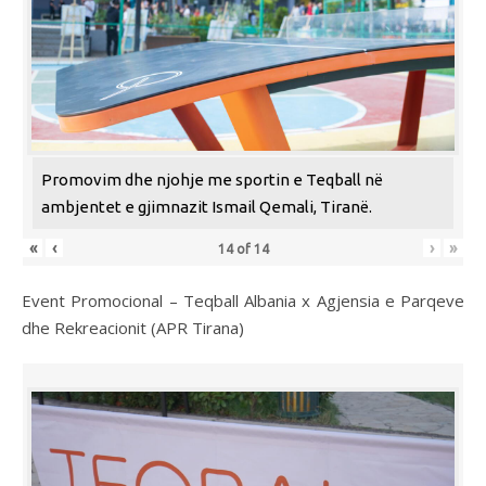
Promovim dhe njohje me sportin e Teqball në
ambjentet e gjimnazit Ismail Qemali, Tiranë.
«
‹
›
»
14
of
14
Event Promocional – Teqball Albania x Agjensia e Parqeve
dhe Rekreacionit (APR Tirana)