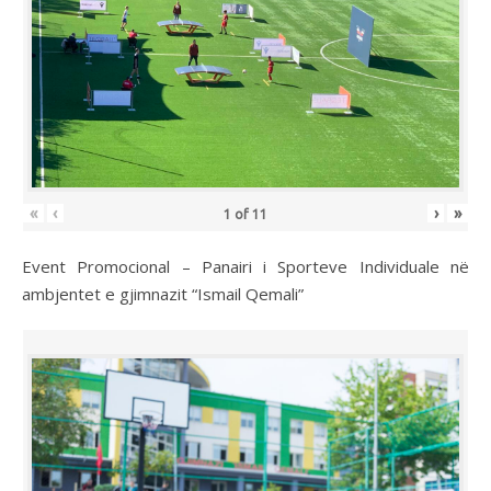
«
‹
›
»
1
of
11
Event Promocional – Panairi i Sporteve Individuale në
ambjentet e gjimnazit “Ismail Qemali”