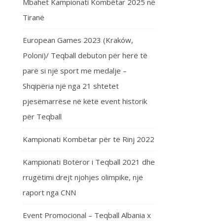
Mbahet Kampionati Kombëtar 2025 në
Tiranë
European Games 2023 (Kraków,
Poloni)/ Teqball debuton për herë të
parë si një sport me medalje –
Shqipëria një nga 21 shtetet
pjesëmarrëse në këtë event historik
për Teqball
Kampionati Kombëtar për të Rinj 2022
Kampionati Botëror i Teqball 2021 dhe
rrugëtimi drejt njohjes olimpike, një
raport nga CNN
Event Promocional – Teqball Albania x