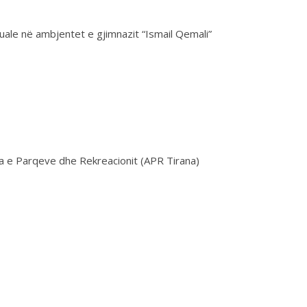
uale në ambjentet e gjimnazit “Ismail Qemali”
ia e Parqeve dhe Rekreacionit (APR Tirana)