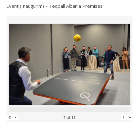
Event (Inaugurim) – Teqball Albania Premises
«
‹
›
»
2
of
11