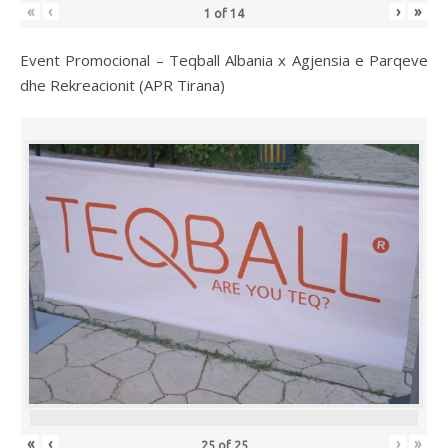
«
‹
›
»
1
of
14
Event Promocional – Teqball Albania x Agjensia e Parqeve
dhe Rekreacionit (APR Tirana)
«
‹
›
»
25
of
25