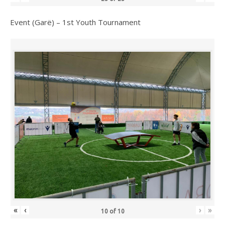
Event (Garë) – 1st Youth Tournament
«
‹
›
»
10
of
10