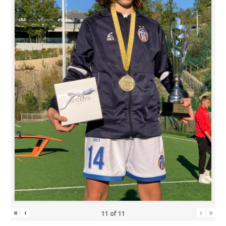
«
‹
›
»
11
of
11