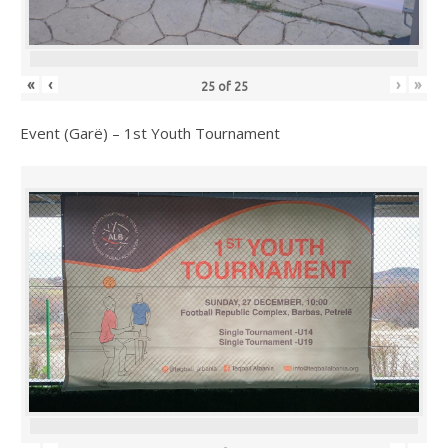
«
‹
›
»
25
of
25
Event (Garë) – 1st Youth Tournament