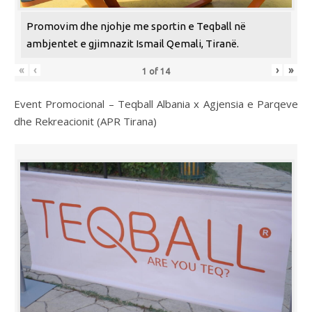
Promovim dhe njohje me sportin e Teqball në
ambjentet e gjimnazit Ismail Qemali, Tiranë.
«
‹
›
»
1
of
14
Event Promocional – Teqball Albania x Agjensia e Parqeve
dhe Rekreacionit (APR Tirana)