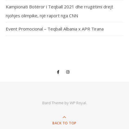
Kampionati Botëror i Teqball 2021 dhe rrugëtimi drejt
njohjes olimpike, një raport nga CNN
Event Promocional – Teqball Albania x APR Tirana
Bard Theme by
WP Royal
.
BACK TO TOP