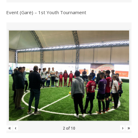
Event (Garë) – 1st Youth Tournament
«
‹
›
»
2
of
10