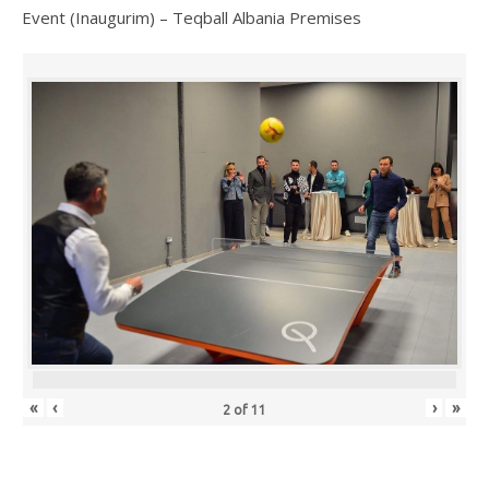
Event (Inaugurim) – Teqball Albania Premises
«
‹
›
»
2
of
11