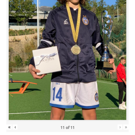
«
‹
›
»
11
of
11