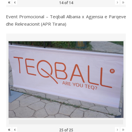
«
‹
›
»
14
of
14
Event Promocional – Teqball Albania x Agjensia e Parqeve
dhe Rekreacionit (APR Tirana)
«
‹
›
»
25
of
25