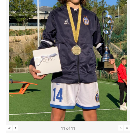
«
‹
›
»
11
of
11