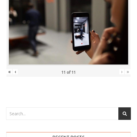
«
‹
›
»
11
of
11