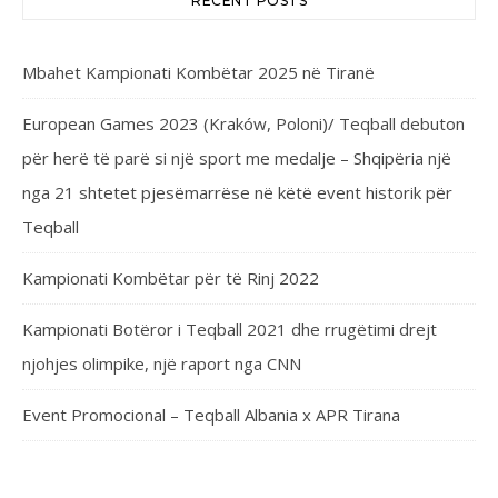
RECENT POSTS
Mbahet Kampionati Kombëtar 2025 në Tiranë
European Games 2023 (Kraków, Poloni)/ Teqball debuton
për herë të parë si një sport me medalje – Shqipëria një
nga 21 shtetet pjesëmarrëse në këtë event historik për
Teqball
Kampionati Kombëtar për të Rinj 2022
Kampionati Botëror i Teqball 2021 dhe rrugëtimi drejt
njohjes olimpike, një raport nga CNN
Event Promocional – Teqball Albania x APR Tirana