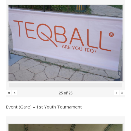
«
‹
›
»
25
of
25
Event (Garë) – 1st Youth Tournament