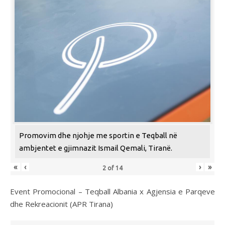
Promovim dhe njohje me sportin e Teqball në
ambjentet e gjimnazit Ismail Qemali, Tiranë.
«
‹
›
»
2
of
14
Event Promocional – Teqball Albania x Agjensia e Parqeve
dhe Rekreacionit (APR Tirana)