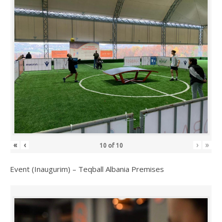
«
‹
›
»
10
of
10
Event (Inaugurim) – Teqball Albania Premises